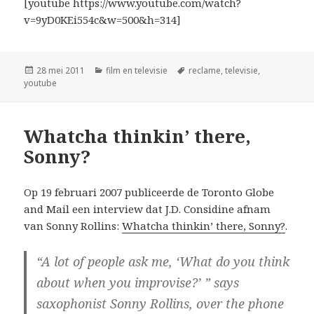
[youtube https://www.youtube.com/watch?
v=9yD0KEi554c&w=500&h=314]
Geplaatst
Categorieën
Tags
28 mei 2011
film en televisie
reclame
,
televisie
,
op
youtube
Whatcha thinkin’ there,
Sonny?
Op 19 februari 2007 publiceerde de Toronto Globe
and Mail een interview dat J.D. Considine afnam
van Sonny Rollins:
Whatcha thinkin’ there, Sonny?
.
“A lot of people ask me, ‘What do you think
about when you improvise?’ ” says
saxophonist Sonny Rollins, over the phone