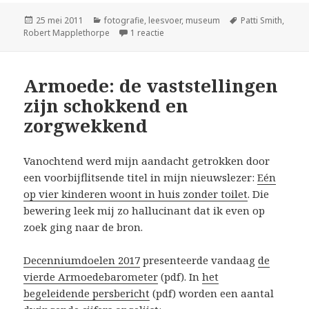
Geplaatst
Categorieën
Tags
25 mei 2011
fotografie
,
leesvoer
,
museum
Patti Smith
,
op
op Jesus died for somebody’s sins, 
Robert Mapplethorpe
1 reactie
Armoede: de vaststellingen
zijn schokkend en
zorgwekkend
Vanochtend werd mijn aandacht getrokken door
een voorbijflitsende titel in mijn nieuwslezer:
Eén
op vier kinderen woont in huis zonder toilet
. Die
bewering leek mij zo hallucinant dat ik even op
zoek ging naar de bron.
Decenniumdoelen 2017
presenteerde vandaag
de
vierde Armoedebarometer
(pdf). In
het
begeleidende persbericht
(pdf) worden een aantal