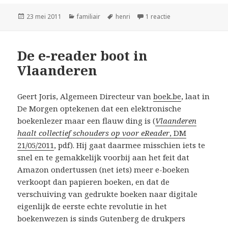
Geplaatst
Categorieën
Tags
op Interdiocesaan 
23 mei 2011
familiair
henri
1 reactie
op
De e-reader boot in
Vlaanderen
Geert Joris, Algemeen Directeur van
boek.be
, laat in
De Morgen optekenen dat een elektronische
boekenlezer maar een flauw ding is (
Vlaanderen
haalt collectief schouders op voor eReader
, DM
21/05/2011
, pdf). Hij gaat daarmee misschien iets te
snel en te gemakkelijk voorbij aan het feit dat
Amazon ondertussen (net iets) meer e-boeken
verkoopt dan papieren boeken, en dat de
verschuiving van gedrukte boeken naar digitale
eigenlijk de eerste echte revolutie in het
boekenwezen is sinds Gutenberg de drukpers