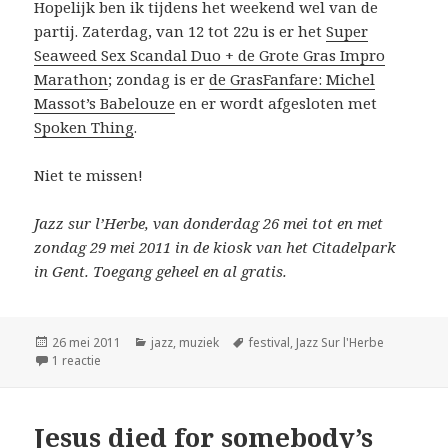
Hopelijk ben ik tijdens het weekend wel van de
partij. Zaterdag, van 12 tot 22u is er het
Super
Seaweed Sex Scandal Duo + de Grote Gras Impro
Marathon
; zondag is er
de GrasFanfare: Michel
Massot’s Babelouze
en er wordt afgesloten met
Spoken Thing
.
Niet te missen!
Jazz sur l’Herbe, van donderdag 26 mei tot en met
zondag 29 mei 2011 in de kiosk van het Citadelpark
in Gent. Toegang geheel en al gratis.
Geplaatst
Categorieën
Tags
26 mei 2011
jazz
,
muziek
festival
,
Jazz Sur l'Herbe
op
op Jazz sur l’herbe, godverdomme
1 reactie
Jesus died for somebody’s