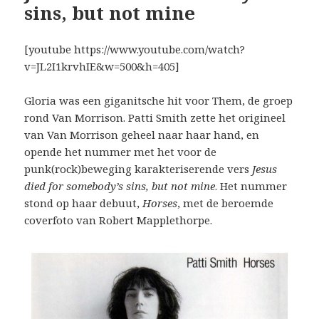
sins, but not mine
[youtube https://www.youtube.com/watch?
v=JL2I1krvhIE&w=500&h=405]
Gloria was een giganitsche hit voor Them, de groep
rond Van Morrison. Patti Smith zette het origineel
van Van Morrison geheel naar haar hand, en
opende het nummer met het voor de
punk(rock)beweging karakteriserende vers
Jesus
died for somebody’s sins, but not mine
. Het nummer
stond op haar debuut,
Horses
, met de beroemde
coverfoto van Robert Mapplethorpe.