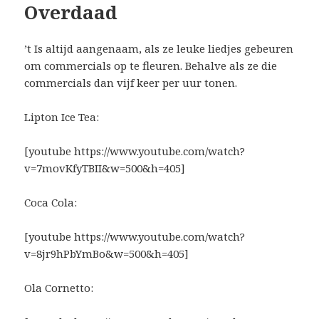
Overdaad
’t Is altijd aangenaam, als ze leuke liedjes gebeuren
om commercials op te fleuren. Behalve als ze die
commercials dan vijf keer per uur tonen.
Lipton Ice Tea:
[youtube https://www.youtube.com/watch?
v=7movKfyTBII&w=500&h=405]
Coca Cola:
[youtube https://www.youtube.com/watch?
v=8jr9hPbYmBo&w=500&h=405]
Ola Cornetto: