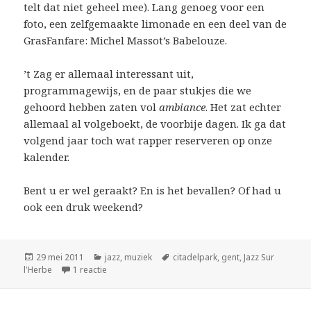
telt dat niet geheel mee). Lang genoeg voor een
foto, een zelfgemaakte limonade en een deel van de
GrasFanfare: Michel Massot’s Babelouze.
’t Zag er allemaal interessant uit,
programmagewijs, en de paar stukjes die we
gehoord hebben zaten vol
ambiance
. Het zat echter
allemaal al volgeboekt, de voorbije dagen. Ik ga dat
volgend jaar toch wat rapper reserveren op onze
kalender.
Bent u er wel geraakt? En is het bevallen? Of had u
ook een druk weekend?
Geplaatst
Categorieën
Tags
29 mei 2011
jazz
,
muziek
citadelpark
,
gent
,
Jazz Sur
op
op Jazz sur l’herbe, eventjes
l'Herbe
1 reactie