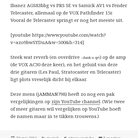
Ibanez AGS83bbg vs PRS SE vs Samick AV1 vs Fender
Telecaster, allemaal op de VOX Pathfinder 15r.
Vooral de Telecaster springt er nog het meeste uit.
[youtube https://www.youtube.com/watch?
v=azo9bwSYDuA&w=500&h=314]
Steek wat reverb (en overdrive
) op de amp
–dank u qrt
(de VOX AC30 deze keer), en het geluid van deze
drie gitaren (Les Paul, Stratocaster en Telecaster)
ligt plots vreselijk dicht bij elkaar.
Deze mens (jAMMAN798) heeft zo nog een pak
vergelijkingen op
zijn YouTube channel
. (Wie twee
of meer gitaren wil vergelijken op YouTube hoeft
de namen maar in te tikken trouwens.)
Geplaatst
Categorieën
Tags
op De ene