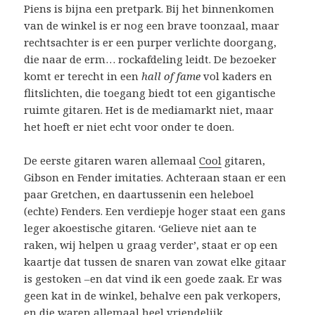
Piens is bijna een pretpark. Bij het binnenkomen
van de winkel is er nog een brave toonzaal, maar
rechtsachter is er een purper verlichte doorgang,
die naar de erm… rockafdeling leidt. De bezoeker
komt er terecht in een
hall of fame
vol kaders en
flitslichten, die toegang biedt tot een gigantische
ruimte gitaren. Het is de mediamarkt niet, maar
het hoeft er niet echt voor onder te doen.
De eerste gitaren waren allemaal
Cool
gitaren,
Gibson en Fender imitaties. Achteraan staan er een
paar Gretchen, en daartussenin een heleboel
(echte) Fenders. Een verdiepje hoger staat een gans
leger akoestische gitaren. ‘Gelieve niet aan te
raken, wij helpen u graag verder’, staat er op een
kaartje dat tussen de snaren van zowat elke gitaar
is gestoken –en dat vind ik een goede zaak. Er was
geen kat in de winkel, behalve een pak verkopers,
en die waren allemaal heel vriendelijk.