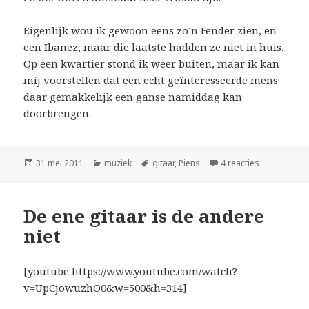
Eigenlijk wou ik gewoon eens zo’n Fender zien, en
een Ibanez, maar die laatste hadden ze niet in huis.
Op een kwartier stond ik weer buiten, maar ik kan
mij voorstellen dat een echt geïnteresseerde mens
daar gemakkelijk een ganse namiddag kan
doorbrengen.
Geplaatst
Categorieën
Tags
op Piens, pi
31 mei 2011
muziek
gitaar
,
Piens
4 reacties
op
De ene gitaar is de andere
niet
[youtube https://www.youtube.com/watch?
v=UpCjowuzhO0&w=500&h=314]