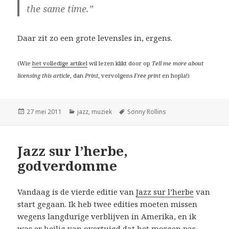
the same time.”
Daar zit zo een grote levensles in, ergens.
(Wie
het volledige artikel
wil lezen klikt door op
Tell me more about
licensing this article
, dan
Print
, vervolgens
Free print
en hopla!)
Geplaatst
Categorieën
Tags
27 mei 2011
jazz
,
muziek
Sonny Rollins
op
Jazz sur l’herbe,
godverdomme
Vandaag is de vierde editie van
Jazz sur l’herbe
van
start gegaan. Ik heb twee edities moeten missen
wegens langdurige verblijven in Amerika, en ik
was er heilig van overtuigd dat het morgen pas