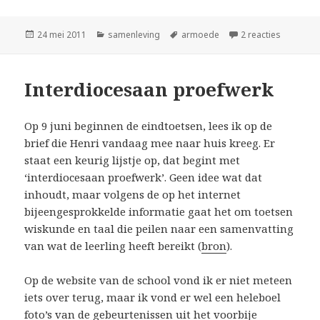
Geplaatst
Categorieën
Tags
op Armoed
24 mei 2011
samenleving
armoede
2 reacties
op
Interdiocesaan proefwerk
Op 9 juni beginnen de eindtoetsen, lees ik op de
brief die Henri vandaag mee naar huis kreeg. Er
staat een keurig lijstje op, dat begint met
‘interdiocesaan proefwerk’. Geen idee wat dat
inhoudt, maar volgens de op het internet
bijeengesprokkelde informatie gaat het om toetsen
wiskunde en taal die peilen naar
een samenvatting
van wat de leerling heeft bereikt
(
bron
).
Op de website van de school vond ik er niet meteen
iets over terug, maar ik vond er wel een heleboel
foto’s van de gebeurtenissen uit het voorbije