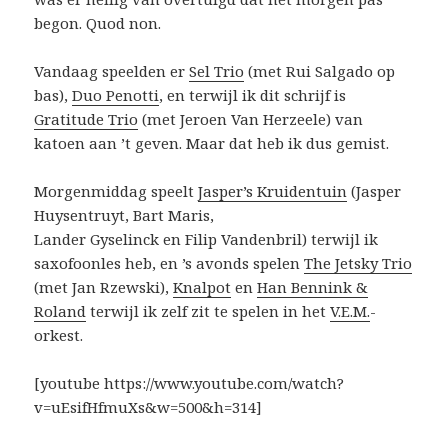
begon. Quod non.
Vandaag speelden er
Sel Trio
(met Rui Salgado op
bas),
Duo Penotti
, en terwijl ik dit schrijf is
Gratitude Trio
(met Jeroen Van Herzeele) van
katoen aan ’t geven. Maar dat heb ik dus gemist.
Morgenmiddag speelt
Jasper’s Kruidentuin
(Jasper
Huysentruyt, Bart Maris,
Lander Gyselinck en Filip Vandenbril) terwijl ik
saxofoonles heb, en ’s avonds spelen
The Jetsky Trio
(met Jan Rzewski),
Knalpot
en
Han Bennink &
Roland
terwijl ik zelf zit te spelen in het
V.E.M.
-
orkest.
[youtube https://www.youtube.com/watch?
v=uEsifHfmuXs&w=500&h=314]