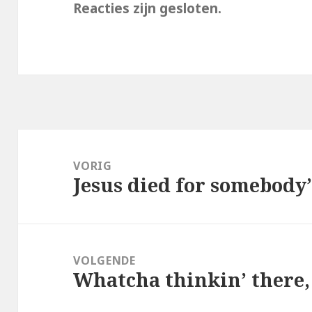
Reacties zijn gesloten.
Bericht
navigatie
VORIG
Jesus died for somebody’
Vorig
bericht:
VOLGENDE
Whatcha thinkin’ there,
Volgend
bericht: