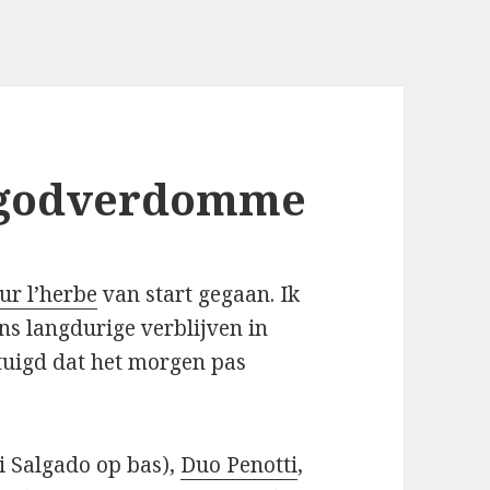
e, godverdomme
sur l’herbe
van start gegaan. Ik
s langdurige verblijven in
rtuigd dat het morgen pas
i Salgado op bas),
Duo Penotti
,