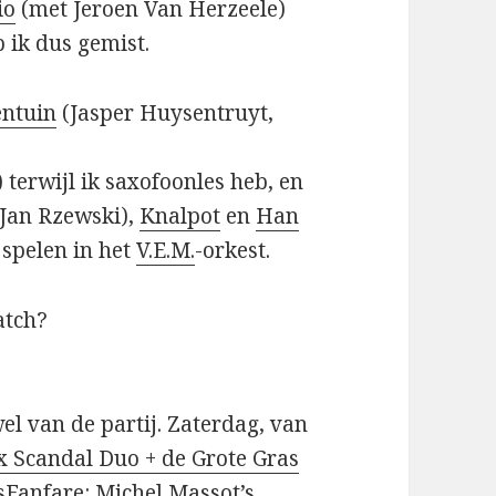
io
(met Jeroen Van Herzeele)
 ik dus gemist.
entuin
(Jasper Huysentruyt,
 terwijl ik saxofoonles heb, en
Jan Rzewski),
Knalpot
en
Han
e spelen in het
V.E.M.
-orkest.
atch?
el van de partij. Zaterdag, van
 Scandal Duo + de Grote Gras
sFanfare: Michel Massot’s