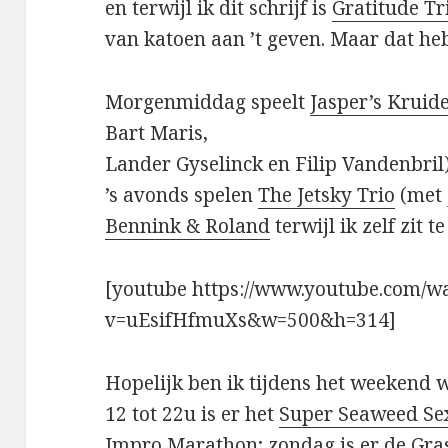
en terwijl ik dit schrijf is
Gratitude Tr
van katoen aan ’t geven. Maar dat heb
Morgenmiddag speelt
Jasper’s Kruid
Bart Maris,
Lander Gyselinck en Filip Vandenbril)
’s avonds spelen
The Jetsky Trio
(met 
Bennink & Roland
terwijl ik zelf zit t
[youtube https://www.youtube.com/w
v=uEsifHfmuXs&w=500&h=314]
Hopelijk ben ik tijdens het weekend w
12 tot 22u is er het
Super Seaweed Sex
Impro Marathon
; zondag is er
de Gra