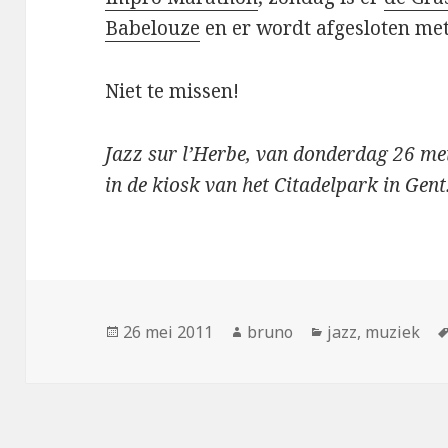
Babelouze
en er wordt afgesloten me
Niet te missen!
Jazz sur l’Herbe, van donderdag 26 me
in de kiosk van het Citadelpark in Gent
Geplaatst
Auteur
Categorieën
26 mei 2011
bruno
jazz
,
muziek
op