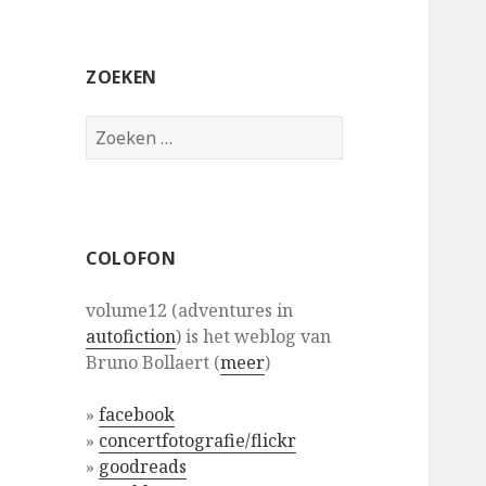
ZOEKEN
Zoeken
naar:
COLOFON
volume12 (adventures in
autofiction
) is het weblog van
Bruno Bollaert (
meer
)
»
facebook
»
concertfotografie/flickr
»
goodreads