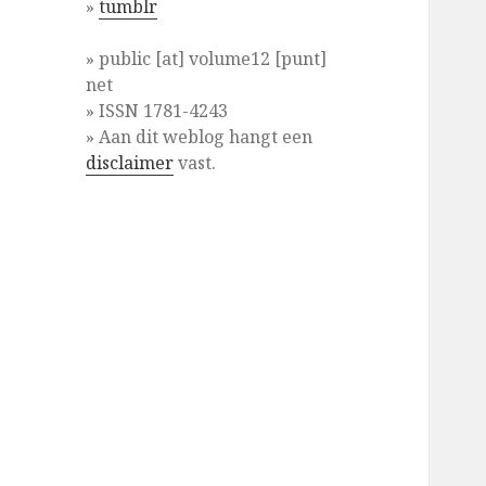
»
tumblr
» public [at] volume12 [punt]
net
» ISSN 1781-4243
» Aan dit weblog hangt een
disclaimer
vast.