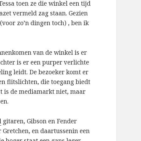
Tessa toen ze die winkel een tijd
gazet vermeld zag staan. Gezien
(voor zo’n dingen toch) , ben ik
binnenkomen van de winkel is er
hter is er een purper verlichte
ing leidt. De bezoeker komt er
n flitslichten, die toegang biedt
et is de mediamarkt niet, maar
oen.
l
gitaren, Gibson en Fender
r Gretchen, en daartussenin een
je hoger staat een gans leger