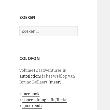
ZOEKEN
Zoeken
naar:
COLOFON
volume12 (adventures in
autofiction
) is het weblog van
Bruno Bollaert (
meer
)
»
facebook
»
concertfotografie/flickr
»
goodreads