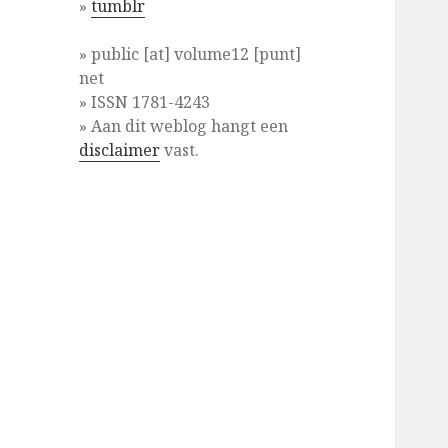
»
tumblr
» public [at] volume12 [punt]
net
» ISSN 1781-4243
» Aan dit weblog hangt een
disclaimer
vast.