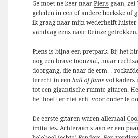
Ge moet ne keer naar
Piens
gaan, zei 
geleden in een of andere boekske of 
ik graag naar mijn wederhelft luister 
vandaag eens naar Deinze getrokken.
Piens is bijna een pretpark. Bij het 
nog een brave toonzaal, maar rechtsac
doorgang, die naar de erm… rockafdel
terecht in een
hall of fame
vol kaders e
tot een gigantische ruimte gitaren. H
het hoeft er niet echt voor onder te d
De eerste gitaren waren allemaal
Coo
imitaties. Achteraan staan er een paa
heleboel (echte) Fenders. Een verdiep