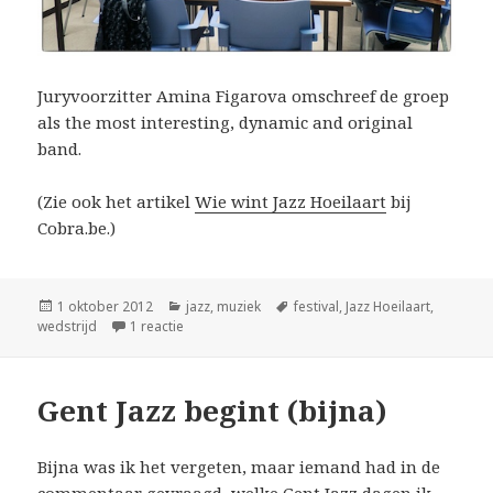
Juryvoorzitter Amina Figarova omschreef de groep
als
the most interesting, dynamic and original
band
.
(Zie ook het artikel
Wie wint Jazz Hoeilaart
bij
Cobra.be.)
Geplaatst
Categorieën
Tags
1 oktober 2012
jazz
,
muziek
festival
,
Jazz Hoeilaart
,
op
op De Beren Gieren winnen Jazz Hoeilaart
wedstrijd
1 reactie
Gent Jazz begint (bijna)
Bijna was ik het vergeten, maar iemand had in de