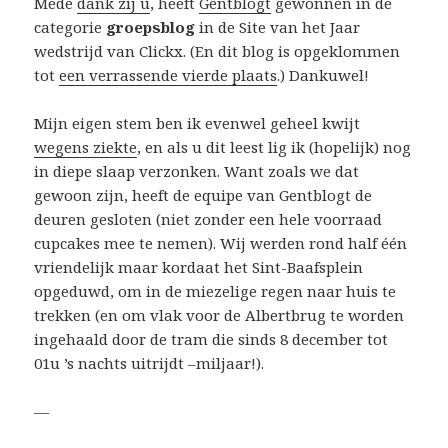
Mede
dank zij u
, heeft
Gentblogt
gewonnen in de
categorie
groepsblog
in de Site van het Jaar
wedstrijd van Clickx. (En dit blog is opgeklommen
tot
een verrassende vierde plaats
.) Dankuwel!
Mijn eigen stem ben ik evenwel geheel kwijt
wegens ziekte
, en als u dit leest lig ik (hopelijk) nog
in diepe slaap verzonken. Want zoals we dat
gewoon zijn, heeft de equipe van Gentblogt de
deuren gesloten (niet zonder een hele voorraad
cupcakes mee te nemen). Wij werden rond half één
vriendelijk maar kordaat het Sint-Baafsplein
opgeduwd, om in de miezelige regen naar huis te
trekken (en om vlak voor de Albertbrug te worden
ingehaald door de tram die sinds 8 december tot
01u ’s nachts uitrijdt –miljaar!).
—