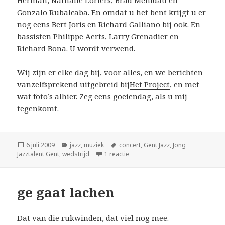
Herman, Nathalie Loriers, Brad Mehldau en
Gonzalo Rubalcaba. En omdat u het bent krijgt u er
nog eens Bert Joris en Richard Galliano bij ook. En
bassisten Philippe Aerts, Larry Grenadier en
Richard Bona. U wordt verwend.
Wij zijn er elke dag bij, voor alles, en we berichten
vanzelfsprekend uitgebreid bij
Het Project
, en met
wat foto’s alhier. Zeg eens goeiendag, als u mij
tegenkomt.
Geplaatst
Categorieën
Tags
6 juli 2009
jazz
,
muziek
concert
,
Gent Jazz
,
Jong
op
op Gent Jazz begint (bijna)
Jazztalent Gent
,
wedstrijd
1 reactie
ge gaat lachen
Dat van
die rukwinden
, dat viel nog mee.