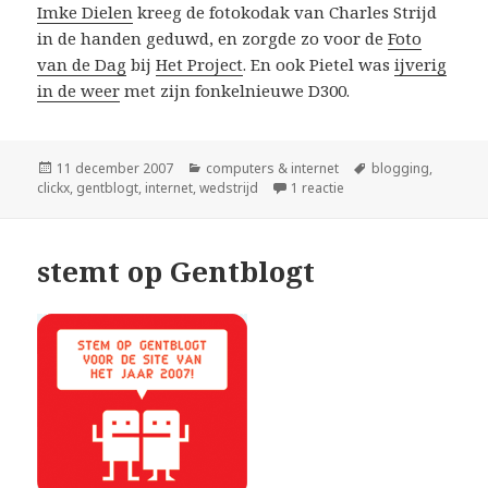
Imke Dielen
kreeg de fotokodak van Charles Strijd
in de handen geduwd, en zorgde zo voor de
Foto
van de Dag
bij
Het Project
. En ook Pietel was
ijverig
in de weer
met zijn fonkelnieuwe D300.
Geplaatst
Categorieën
Tags
11 december 2007
computers & internet
blogging
,
op
op dank u voor uw ste
clickx
,
gentblogt
,
internet
,
wedstrijd
1 reactie
stemt op Gentblogt