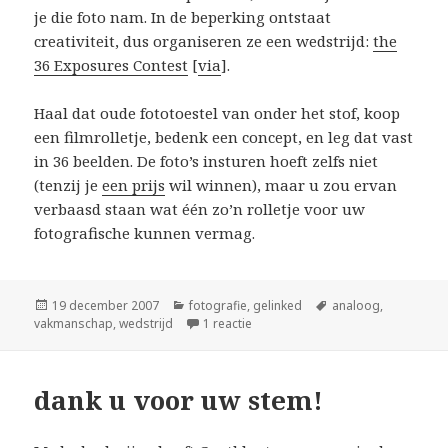
je die foto nam. In de beperking ontstaat
creativiteit, dus organiseren ze een wedstrijd:
the
36 Exposures Contest
[
via
].
Haal dat oude fototoestel van onder het stof, koop
een filmrolletje, bedenk een concept, en leg dat vast
in 36 beelden. De foto’s insturen hoeft zelfs niet
(tenzij je
een prijs
wil winnen), maar u zou ervan
verbaasd staan wat één zo’n rolletje voor uw
fotografische kunnen vermag.
Geplaatst
Categorieën
Tags
19 december 2007
fotografie
,
gelinked
analoog
,
op
op 36 exposures
vakmanschap
,
wedstrijd
1 reactie
dank u voor uw stem!