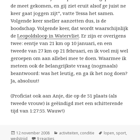
de meet gekomen, en gij ziet eruit alsof ge juist ne
keer gaat joggen zijt”, vatte Tessa het samen.
Volgende keer sneller aanzetten dus, is de
boodschap. Volgende keer, dat wordt waarschijnlijk
de
Leopoldsloop in Watervliet
. Er zijn er overigens
twee: eentje van 21 km op 10 januari, en een
tweede van 27 km op 21 februari, en ik voel mij wel
geroepen om aan allebei mee te doen. Waarmee ik
meteen ook de belangrijkste vraag (nogmaals)
beantwoord: was het leutig, en ga ik het nog doen?
Ja, absoluut!
(Proficiat ook aan Anje, die op de 51 plaats (als
tweede vrouw) is geëindigd met een schitterende
tijd van 1:27:55. Wauw!)
Geplaatst
Categorieën
Tags
12 november 2008
activiteiten
,
conditie
lopen
,
sport
,
op
op ge gaat lachen
wedstrijd
9 reacties