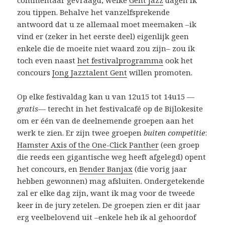
commentaar gevraagd, welke
Gent Jazz
dagen ik
zou tippen. Behalve het vanzelfsprekende
antwoord dat u ze allemaal moet meemaken –ik
vind er (zeker in het eerste deel) eigenlijk geen
enkele die de moeite niet waard zou zijn– zou ik
toch even naast
het festivalprogramma
ook het
concours
Jong Jazztalent Gent
willen promoten.
Op elke festivaldag kan u van 12u15 tot 14u15 —
gratis
— terecht in het festivalcafé op de Bijlokesite
om er één van de deelnemende groepen aan het
werk te zien. Er zijn twee groepen
buiten competitie
:
Hamster Axis of the One-Click Panther
(een groep
die reeds een gigantische weg heeft afgelegd) opent
het concours, en
Bender Banjax
(die vorig jaar
hebben gewonnen) mag afsluiten. Ondergetekende
zal er elke dag zijn, want ik mag voor de tweede
keer in de jury zetelen. De groepen zien er dit jaar
erg veelbelovend uit –enkele heb ik al gehoordof