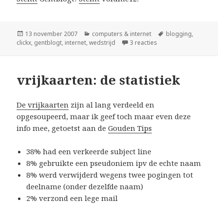
Geplaatst
Categorieën
Tags
13 november 2007
computers & internet
blogging
,
op
op Gblogvhj – uw stem
clickx
,
gentblogt
,
internet
,
wedstrijd
3 reacties
vrijkaarten: de statistiek
De vrijkaarten
zijn al lang verdeeld en
opgesoupeerd, maar ik geef toch maar even deze
info mee, getoetst aan de
Gouden Tips
38% had een verkeerde subject line
8% gebruikte een pseudoniem ipv de echte naam
8% werd verwijderd wegens twee pogingen tot
deelname (onder dezelfde naam)
2% verzond een lege mail