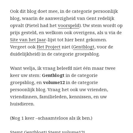
Ook dit blog doet mee, in de categorie persoonlijk
blog, waarin de aanwezigheid van Gent redelijk
opvalt (Pietel had het
voorspeld
). Uw stem wordt op
prijs gesteld, en welkom ook overigens, als u via de
Site van het Jaar
-lijst tot hier bent gekomen.
Vergeet ook
Het Project
niet (
Gentblogt
, voor de
duidelijkheid) in de categorie groepsblog.
Want welja, ik vraag beleefd niet één maar twee
keer uw stem:
Gentblogt
in de categorie
groepsblog, en
volume12
in de categorie
persoonlijk blog. Vraag het ook uw vrienden,
vriendinnen, familieleden, kennissen, en uw
huisdieren.
(Nog 1 keer –schaamteloos als ik ben.)
Stemt
Gentblogt!
Stemt
volume12!