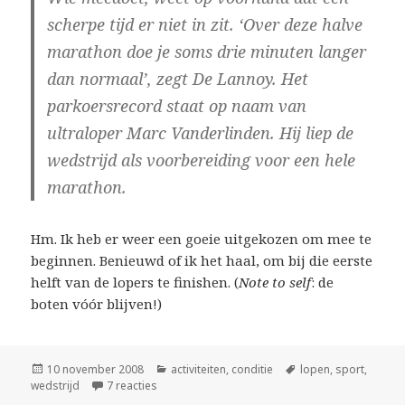
scherpe tijd er niet in zit. ‘Over deze halve
marathon doe je soms drie minuten langer
dan normaal’, zegt De Lannoy. Het
parkoersrecord staat op naam van
ultraloper Marc Vanderlinden. Hij liep de
wedstrijd als voorbereiding voor een hele
marathon.
Hm. Ik heb er weer een goeie uitgekozen om mee te
beginnen. Benieuwd of ik het haal, om bij die eerste
helft van de lopers te finishen. (
Note to self
: de
boten vóór blijven!)
Geplaatst
Categorieën
Tags
10 november 2008
activiteiten
,
conditie
lopen
,
sport
,
op
op vrij krachtig met rukwinden
wedstrijd
7 reacties