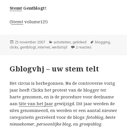
Stemt
Gentblogt!
(
Stemt
volume12!)
Geplaatst
Categorieën
Tags
25 november 2007
activiteiten
,
gelinked
blogging
,
op
op stemt op Gentblo
clickx
,
gentblogt
,
internet
,
wedstrijd
2 reacties
Gblogvhj – uw stem telt
Het circus is herbegonnen. Na de controverse vorig
jaar heeft Clickx het protest van de blogger ter
harte genomen, en is de procedure voor deelname
aan
Site van het Jaar
gewijzigd. Dit jaar werden de
sites genomineerd, en werden er een aantal nieuwe
categorieën gecreëerd voor de blogs:
fotoblog
,
beste
nieuwkomer
,
persoonlijke blog
, en
groepsblog
.