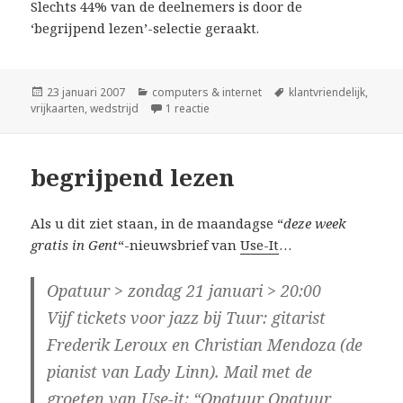
Slechts 44% van de deelnemers is door de
‘begrijpend lezen’-selectie geraakt.
Geplaatst
Categorieën
Tags
23 januari 2007
computers & internet
klantvriendelijk
,
op
op vrijkaarten: de statistiek
vrijkaarten
,
wedstrijd
1 reactie
begrijpend lezen
Als u dit ziet staan, in de maandagse “
deze week
gratis in Gent
“-nieuwsbrief van
Use-It
…
Opatuur > zondag 21 januari > 20:00
Vijf tickets voor jazz bij Tuur: gitarist
Frederik Leroux en Christian Mendoza (de
pianist van Lady Linn). Mail met de
groeten van Use-it: “Opatuur Opatuur