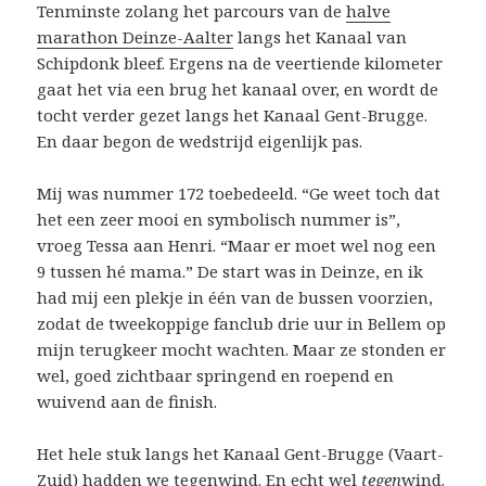
Tenminste zolang het parcours van de
halve
marathon Deinze-Aalter
langs het Kanaal van
Schipdonk bleef. Ergens na de veertiende kilometer
gaat het via een brug het kanaal over, en wordt de
tocht verder gezet langs het Kanaal Gent-Brugge.
En daar begon de wedstrijd eigenlijk pas.
Mij was nummer 172 toebedeeld. “Ge weet toch dat
het een zeer mooi en symbolisch nummer is”,
vroeg Tessa aan Henri. “Maar er moet wel nog een
9 tussen hé mama.” De start was in Deinze, en ik
had mij een plekje in één van de bussen voorzien,
zodat de tweekoppige fanclub drie uur in Bellem op
mijn terugkeer mocht wachten. Maar ze stonden er
wel, goed zichtbaar springend en roepend en
wuivend aan de finish.
Het hele stuk langs het Kanaal Gent-Brugge (Vaart-
Zuid) hadden we tegenwind. En echt wel
tegen
wind.