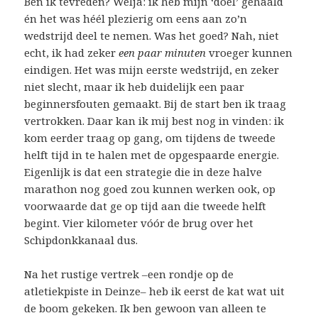
Ben ik tevreden? Welja: ik heb mijn ‘doel’ gehaald
én het was héél plezierig om eens aan zo’n
wedstrijd deel te nemen. Was het goed? Nah, niet
echt, ik had zeker
een paar minuten
vroeger kunnen
eindigen. Het was mijn eerste wedstrijd, en zeker
niet slecht, maar ik heb duidelijk een paar
beginnersfouten gemaakt. Bij de start ben ik traag
vertrokken. Daar kan ik mij best nog in vinden: ik
kom eerder traag op gang, om tijdens de tweede
helft tijd in te halen met de opgespaarde energie.
Eigenlijk is dat een strategie die in deze halve
marathon nog goed zou kunnen werken ook, op
voorwaarde dat ge op tijd aan die tweede helft
begint. Vier kilometer vóór de brug over het
Schipdonkkanaal dus.
Na het rustige vertrek –een rondje op de
atletiekpiste in Deinze– heb ik eerst de kat wat uit
de boom gekeken. Ik ben gewoon van alleen te