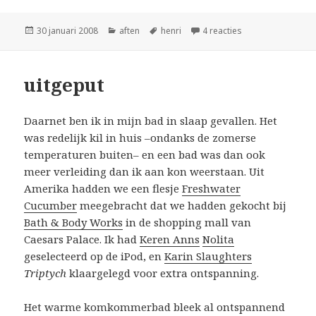
Geplaatst
Categorieën
Tags
op tussenseizoen
30 januari 2008
aften
henri
4 reacties
op
uitgeput
Daarnet ben ik in mijn bad in slaap gevallen. Het
was redelijk kil in huis –ondanks de zomerse
temperaturen buiten– en een bad was dan ook
meer verleiding dan ik aan kon weerstaan. Uit
Amerika hadden we een flesje
Freshwater
Cucumber
meegebracht dat we hadden gekocht bij
Bath & Body Works
in de shopping mall van
Caesars Palace. Ik had
Keren Anns
Nolita
geselecteerd op de iPod, en
Karin Slaughters
Triptych
klaargelegd voor extra ontspanning.
Het warme komkommerbad bleek al ontspannend