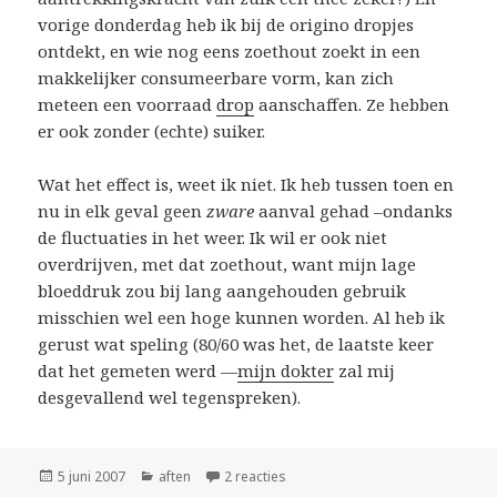
vorige donderdag heb ik bij de origino dropjes
ontdekt, en wie nog eens zoethout zoekt in een
makkelijker consumeerbare vorm, kan zich
meteen een voorraad
drop
aanschaffen. Ze hebben
er ook zonder (echte) suiker.
Wat het effect is, weet ik niet. Ik heb tussen toen en
nu in elk geval geen
zware
aanval gehad –ondanks
de fluctuaties in het weer. Ik wil er ook niet
overdrijven, met dat zoethout, want mijn lage
bloeddruk zou bij lang aangehouden gebruik
misschien wel een hoge kunnen worden. Al heb ik
gerust wat speling (80/60 was het, de laatste keer
dat het gemeten werd —
mijn dokter
zal mij
desgevallend wel tegenspreken).
Geplaatst
Categorieën
op zoethout
5 juni 2007
aften
2 reacties
op