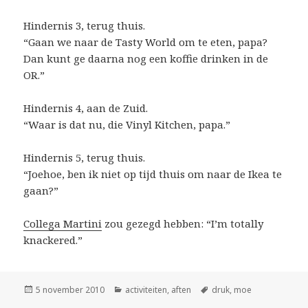
Hindernis 3, terug thuis.
“Gaan we naar de Tasty World om te eten, papa?
Dan kunt ge daarna nog een koffie drinken in de
OR.”
Hindernis 4, aan de Zuid.
“Waar is dat nu, die Vinyl Kitchen, papa.”
Hindernis 5, terug thuis.
“Joehoe, ben ik niet op tijd thuis om naar de Ikea te
gaan?”
Collega Martini
zou gezegd hebben: “I’m totally
knackered.”
Geplaatst
Categorieën
Tags
5 november 2010
activiteiten
,
aften
druk
,
moe
op