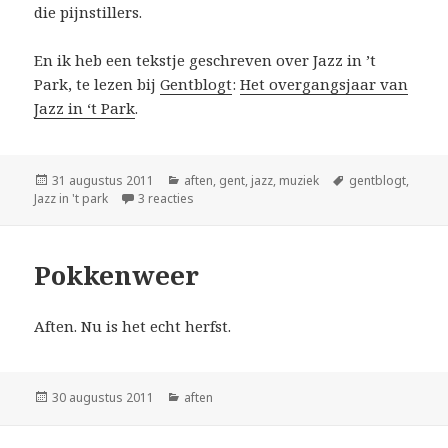
die pijnstillers.
En ik heb een tekstje geschreven over Jazz in ’t
Park, te lezen bij
Gentblogt
:
Het overgangsjaar van
Jazz in ‘t Park
.
Geplaatst
Categorieën
Tags
31 augustus 2011
aften
,
gent
,
jazz
,
muziek
gentblogt
,
op
op Pokken en andere jazz
Jazz in 't park
3 reacties
Pokkenweer
Aften. Nu is het echt herfst.
Geplaatst
Categorieën
30 augustus 2011
aften
op