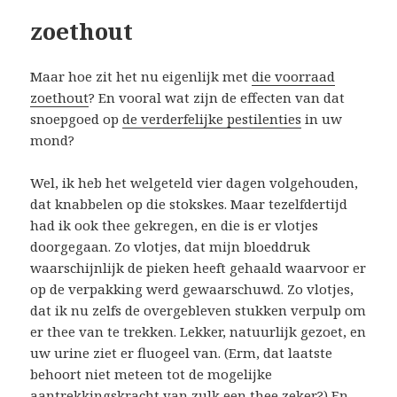
zoethout
Maar hoe zit het nu eigenlijk met
die voorraad
zoethout
? En vooral wat zijn de effecten van dat
snoepgoed op
de verderfelijke pestilenties
in uw
mond?
Wel, ik heb het welgeteld vier dagen volgehouden,
dat knabbelen op die stokskes. Maar tezelfdertijd
had ik ook thee gekregen, en die is er vlotjes
doorgegaan. Zo vlotjes, dat mijn bloeddruk
waarschijnlijk de pieken heeft gehaald waarvoor er
op de verpakking werd gewaarschuwd. Zo vlotjes,
dat ik nu zelfs de overgebleven stukken verpulp om
er thee van te trekken. Lekker, natuurlijk gezoet, en
uw urine ziet er fluogeel van. (Erm, dat laatste
behoort niet meteen tot de mogelijke
aantrekkingskracht van zulk een thee zeker?) En