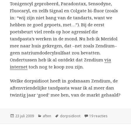
Tonigencyl geprobeerd, Paradontax, Sensodyne,
Fluocaryl, en zelfs Signal en Colgate bi-fluor (zoals
in: “wij zijn niet bang van de tandarts, want we
hebben ze goed gepoets, met…”). Bij de eerst
poetsbeurt viel reeds op hoe agressief die
tandpasta’s werken in de mond. Nu heb ik Meridol
mee naar huis gekregen, dat –net zoals Zendium–
geen natriumdodecylsulfaat zou bevatten.
Ondertussen heb ik al ontdekt dat Zendium
via
internet
toch nog te koop zou zijn.
Welke dorpsidioot heeft in godsnaam Zendium, de
aftenvriendelijke tandpasta waar ik al meer dan
twintig jaar ‘goed’ mee ben, van de markt gehaald?
Geplaatst
Categorieën
Tags
op Tandpast
23 juli 2009
aften
dorpsidioot
19 reacties
op