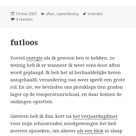
Geplaatst
Categorieën
Tags
10 mei 2007
aften
,
samenleving
vrienden
op
op warm
4 reacties
futloos
Zoveel
energie
als ik gewoon ben te hebben, zo
weinig heb ik er wanneer ik weer eens door aften
word geplaagd. Ik heb het al herhaaldelijke keren
aangehaald, verandering van weer speelt een grote
rol. En zie, we bevinden ons plotsklaps tien graden
lager op de temperatuurschaal, en daar komen de
ondingen opzetten.
Gisteren heb ik dus, kort na
het verjaardagdiner
voor mijn schoonvader, noodgewongen het bed
moeten opzoeken, om alweer
als een blok
in slaap