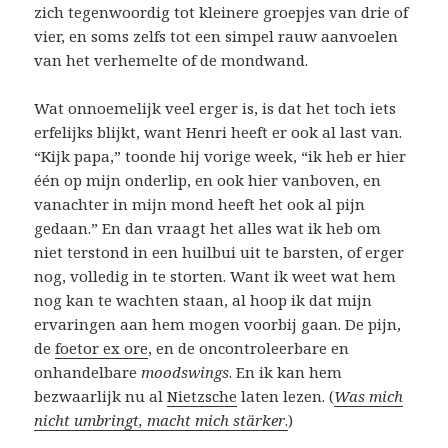
zich tegenwoordig tot kleinere groepjes van drie of
vier, en soms zelfs tot een simpel rauw aanvoelen
van het verhemelte of de mondwand.
Wat onnoemelijk veel erger is, is dat het toch iets
erfelijks blijkt, want Henri heeft er ook al last van.
“Kijk papa,” toonde hij vorige week, “ik heb er hier
één op mijn onderlip, en ook hier vanboven, en
vanachter in mijn mond heeft het ook al pijn
gedaan.” En dan vraagt het alles wat ik heb om
niet terstond in een huilbui uit te barsten, of erger
nog, volledig in te storten. Want ik weet wat hem
nog kan te wachten staan, al hoop ik dat mijn
ervaringen aan hem mogen voorbij gaan. De pijn,
de
foetor ex ore
, en de oncontroleerbare en
onhandelbare
moodswings
. En ik kan hem
bezwaarlijk nu al
Nietzsche
laten lezen. (
Was mich
nicht umbringt, macht mich stärker
.
)