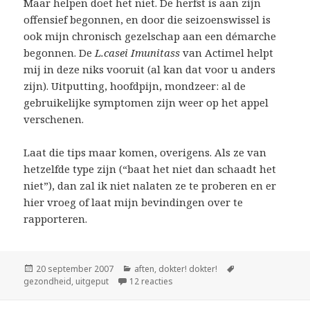
Maar helpen doet het niet. De herfst is aan zijn
offensief begonnen, en door die seizoenswissel is
ook mijn chronisch gezelschap aan een démarche
begonnen. De
L.casei Imunitass
van Actimel helpt
mij in deze niks vooruit (al kan dat voor u anders
zijn). Uitputting, hoofdpijn, mondzeer: al de
gebruikelijke symptomen zijn weer op het appel
verschenen.
Laat die tips maar komen, overigens. Als ze van
hetzelfde type zijn (“baat het niet dan schaadt het
niet”), dan zal ik niet nalaten ze te proberen en er
hier vroeg of laat mijn bevindingen over te
rapporteren.
Geplaatst
Categorieën
Tags
20 september 2007
aften
,
dokter! dokter!
op
op actimel
gezondheid
,
uitgeput
12 reacties