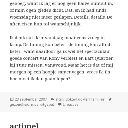
genoeg, want ik lag er nog geen halve minuut in,
of mijn ogen gleden dicht. Dat, en ik had sinds
woensdag niet meer geslapen. Details, details. De
aften eisen hun tol waarschijnlijk.
Ik denk dat ik er vandaag maar eens vroeg in
kruip. De timing kon beter –de timing kan altijd
beter– want daardoor ga ik wel het spectaculair
goede concert van
Rony Verbiest en Bart Quartier
bij Tuur missen, vanavond. Maar het is dat of mij
morgen op een hoopje samenvegen, vrees ik. En
hoe moet ik dan gaan lopen?
Geplaatst
Categorieën
Tags
23 september 2007
aften
,
dokter! dokter!
,
familiair
op
op uitgeput
gezondheid
,
moe
,
uitgeput
2 reacties
actimel