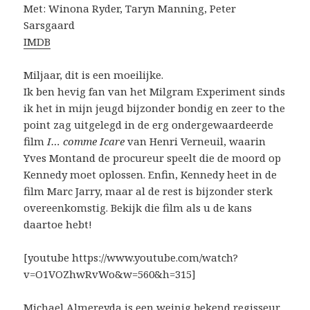
Met: Winona Ryder, Taryn Manning, Peter
Sarsgaard
IMDB
Miljaar, dit is een moeilijke.
Ik ben hevig fan van het Milgram Experiment sinds
ik het in mijn jeugd bijzonder bondig en zeer to the
point zag uitgelegd in de erg ondergewaardeerde
film
I… comme Icare
van Henri Verneuil, waarin
Yves Montand de procureur speelt die de moord op
Kennedy moet oplossen. Enfin, Kennedy heet in de
film Marc Jarry, maar al de rest is bijzonder sterk
overeenkomstig. Bekijk die film als u de kans
daartoe hebt!
[youtube https://www.youtube.com/watch?
v=O1VOZhwRvWo&w=560&h=315]
Michael Almereyda is een weinig bekend regisseur,