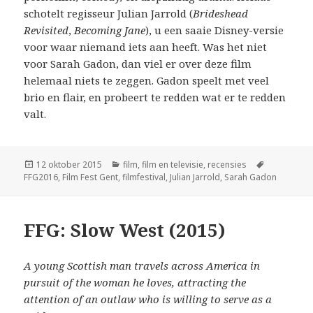
schotelt regisseur Julian Jarrold (
Brideshead
Revisited
,
Becoming Jane
), u een saaie Disney-versie
voor waar niemand iets aan heeft. Was het niet
voor Sarah Gadon, dan viel er over deze film
helemaal niets te zeggen. Gadon speelt met veel
brio en flair, en probeert te redden wat er te redden
valt.
Geplaatst
Categorieën
Tags
12 oktober 2015
film
,
film en televisie
,
recensies
op
FFG2016
,
Film Fest Gent
,
filmfestival
,
Julian Jarrold
,
Sarah Gadon
FFG: Slow West (2015)
A young Scottish man travels across America in
pursuit of the woman he loves, attracting the
attention of an outlaw who is willing to serve as a