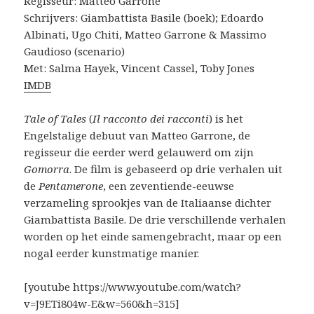
Regisseur: Matteo Garrone
Schrijvers: Giambattista Basile (boek); Edoardo
Albinati, Ugo Chiti, Matteo Garrone & Massimo
Gaudioso (scenario)
Met: Salma Hayek, Vincent Cassel, Toby Jones
IMDB
Tale of Tales
(
Il racconto dei racconti
) is het
Engelstalige debuut van Matteo Garrone, de
regisseur die eerder werd gelauwerd om zijn
Gomorra
. De film is gebaseerd op drie verhalen uit
de
Pentamerone
, een zeventiende-eeuwse
verzameling sprookjes van de Italiaanse dichter
Giambattista Basile. De drie verschillende verhalen
worden op het einde samengebracht, maar op een
nogal eerder kunstmatige manier.
[youtube https://www.youtube.com/watch?
v=J9ETi804w-E&w=560&h=315]