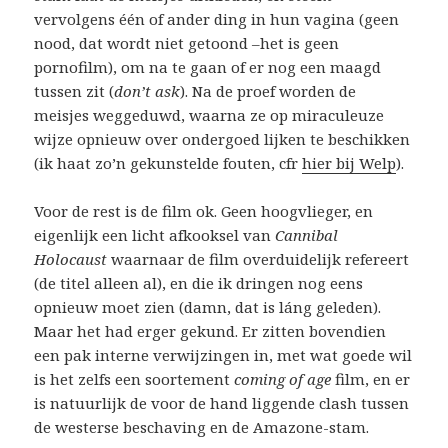
vervolgens één of ander ding in hun vagina (geen
nood, dat wordt niet getoond –het is geen
pornofilm), om na te gaan of er nog een maagd
tussen zit (
don’t ask
). Na de proef worden de
meisjes weggeduwd, waarna ze op miraculeuze
wijze opnieuw over ondergoed lijken te beschikken
(ik haat zo’n gekunstelde fouten, cfr
hier bij Welp
).
Voor de rest is de film ok. Geen hoogvlieger, en
eigenlijk een licht afkooksel van
Cannibal
Holocaust
waarnaar de film overduidelijk refereert
(de titel alleen al), en die ik dringen nog eens
opnieuw moet zien (damn, dat is láng geleden).
Maar het had erger gekund. Er zitten bovendien
een pak interne verwijzingen in, met wat goede wil
is het zelfs een soortement
coming of age
film, en er
is natuurlijk de voor de hand liggende clash tussen
de westerse beschaving en de Amazone-stam.