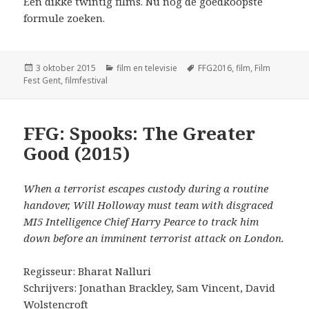
Een dikke twintig films. Nu nog de goedkoopste
formule zoeken.
Geplaatst
Categorieën
Tags
3 oktober 2015
film en televisie
FFG2016
,
film
,
Film
op
Fest Gent
,
filmfestival
FFG: Spooks: The Greater
Good (2015)
When a terrorist escapes custody during a routine
handover, Will Holloway must team with disgraced
MI5 Intelligence Chief Harry Pearce to track him
down before an imminent terrorist attack on London.
Regisseur: Bharat Nalluri
Schrijvers: Jonathan Brackley, Sam Vincent, David
Wolstencroft