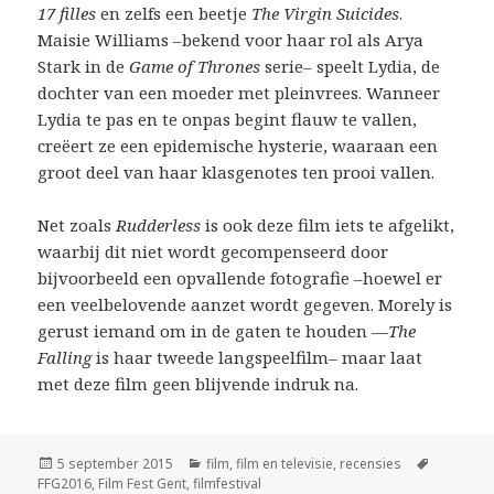
17 filles
en zelfs een beetje
The Virgin Suicides
.
Maisie Williams –bekend voor haar rol als Arya
Stark in de
Game of Thrones
serie– speelt Lydia, de
dochter van een moeder met pleinvrees. Wanneer
Lydia te pas en te onpas begint flauw te vallen,
creëert ze een epidemische hysterie, waaraan een
groot deel van haar klasgenotes ten prooi vallen.
Net zoals
Rudderless
is ook deze film iets te afgelikt,
waarbij dit niet wordt gecompenseerd door
bijvoorbeeld een opvallende fotografie –hoewel er
een veelbelovende aanzet wordt gegeven. Morely is
gerust iemand om in de gaten te houden —
The
Falling
is haar tweede langspeelfilm– maar laat
met deze film geen blijvende indruk na.
Geplaatst
Categorieën
Tags
5 september 2015
film
,
film en televisie
,
recensies
op
FFG2016
,
Film Fest Gent
,
filmfestival