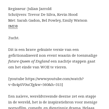
Regisseur: Julian Jarrold
Schrijvers: Trevor De Silva, Kevin Hood
Met: Sarah Gadon, Bel Powley, Emily Watson
IMDB
Zucht.
Dit is een brave gekuiste versie van een
gefictionaliseerd non event waarin de toenmalige
future Queen of England
een nachtje stappen gaat
om het einde van WOII te vieren.
[youtube https://www.youtube.com/watch?
v=fn4pSV0uCfg&w=560&h=315]
Een naïeve, wereldvreemde deerne zet een stapje
in de wereld, het is de inspiratiebron voor menige
pornofilm, comedy, en diepzinnig drama. Helaas