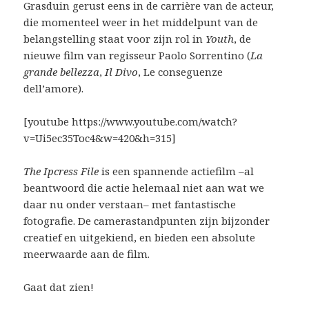
Grasduin gerust eens in de carrière van de acteur,
die momenteel weer in het middelpunt van de
belangstelling staat voor zijn rol in
Youth
, de
nieuwe film van regisseur Paolo Sorrentino (
La
grande bellezza
,
Il Divo
, Le conseguenze
dell’amore).
[youtube https://www.youtube.com/watch?
v=Ui5ec35Toc4&w=420&h=315]
The Ipcress File
is een spannende actiefilm –al
beantwoord die actie helemaal niet aan wat we
daar nu onder verstaan– met fantastische
fotografie. De camerastandpunten zijn bijzonder
creatief en uitgekiend, en bieden een absolute
meerwaarde aan de film.
Gaat dat zien!