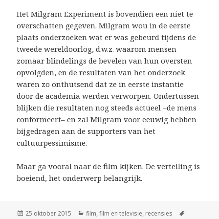
Het Milgram Experiment is bovendien een niet te
overschatten gegeven. Milgram wou in de eerste
plaats onderzoeken wat er was gebeurd tijdens de
tweede wereldoorlog, d.w.z. waarom mensen
zomaar blindelings de bevelen van hun oversten
opvolgden, en de resultaten van het onderzoek
waren zo onthutsend dat ze in eerste instantie
door de academia werden verworpen. Ondertussen
blijken die resultaten nog steeds actueel –de mens
conformeert– en zal Milgram voor eeuwig hebben
bijgedragen aan de supporters van het
cultuurpessimisme.
Maar ga vooral naar de film kijken. De vertelling is
boeiend, het onderwerp belangrijk.
Geplaatst
Categorieën
Tags
25 oktober 2015
film
,
film en televisie
,
recensies