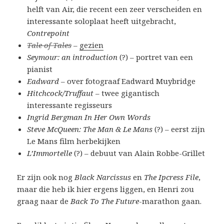
helft van Air, die recent een zeer verscheiden en
interessante soloplaat heeft uitgebracht,
Contrepoint
Tale of Tales
–
gezien
Seymour: an introduction
(?) – portret van een
pianist
Eadward
– over fotograaf Eadward Muybridge
Hitchcock/Truffaut
– twee gigantisch
interessante regisseurs
Ingrid Bergman In Her Own Words
Steve McQueen: The Man & Le Mans
(?) – eerst zijn
Le Mans film herbekijken
L’Immortelle
(?) – debuut van Alain Robbe-Grillet
Er zijn ook nog
Black Narcissus
en
The Ipcress File
,
maar die heb ik hier ergens liggen, en Henri zou
graag naar de
Back To The Future
-marathon gaan.