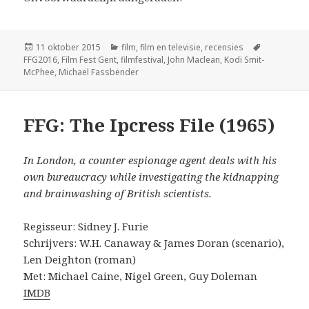
Geplaatst
Categorieën
Tags
11 oktober 2015
film
,
film en televisie
,
recensies
op
FFG2016
,
Film Fest Gent
,
filmfestival
,
John Maclean
,
Kodi Smit-
McPhee
,
Michael Fassbender
FFG: The Ipcress File (1965)
In London, a counter espionage agent deals with his
own bureaucracy while investigating the kidnapping
and brainwashing of British scientists.
Regisseur: Sidney J. Furie
Schrijvers: W.H. Canaway & James Doran (scenario),
Len Deighton (roman)
Met: Michael Caine, Nigel Green, Guy Doleman
IMDB