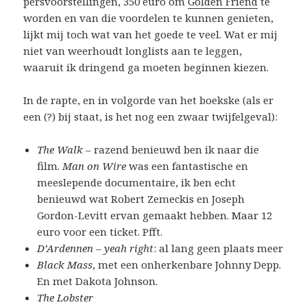
persvoorstellingen, 350 euro om
Golden Friend
te
worden en van die voordelen te kunnen genieten,
lijkt mij toch wat van het goede te veel. Wat er mij
niet van weerhoudt longlists aan te leggen,
waaruit ik dringend ga moeten beginnen kiezen.
In de rapte, en in volgorde van het boekske (als er
een (?) bij staat, is het nog een zwaar twijfelgeval):
The Walk
– razend benieuwd ben ik naar die
film.
Man on Wire
was een fantastische en
meeslepende documentaire, ik ben echt
benieuwd wat Robert Zemeckis en Joseph
Gordon-Levitt ervan gemaakt hebben. Maar 12
euro voor een ticket. Pfft.
D’Ardennen
–
yeah right
: al lang geen plaats meer
Black Mass
, met een onherkenbare Johnny Depp.
En met Dakota Johnson.
The Lobster