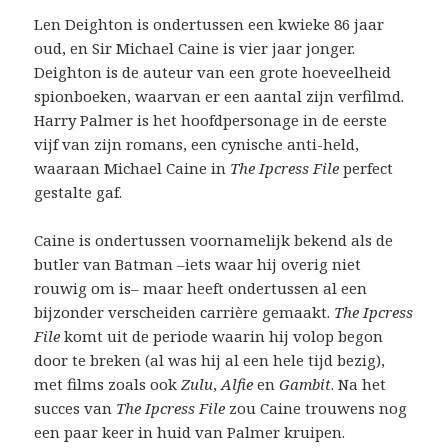
Len Deighton is ondertussen een kwieke 86 jaar
oud, en Sir Michael Caine is vier jaar jonger.
Deighton is de auteur van een grote hoeveelheid
spionboeken, waarvan er een aantal zijn verfilmd.
Harry Palmer is het hoofdpersonage in de eerste
vijf van zijn romans, een cynische anti-held,
waaraan Michael Caine in
The Ipcress File
perfect
gestalte gaf.
Caine is ondertussen voornamelijk bekend als de
butler van Batman –iets waar hij overig niet
rouwig om is– maar heeft ondertussen al een
bijzonder verscheiden carrière gemaakt.
The Ipcress
File
komt uit de periode waarin hij volop begon
door te breken (al was hij al een hele tijd bezig),
met films zoals ook
Zulu
,
Alfie
en
Gambit
. Na het
succes van
The Ipcress File
zou Caine trouwens nog
een paar keer in huid van Palmer kruipen.