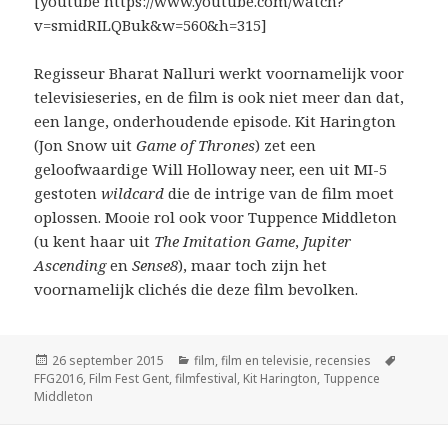
[youtube https://www.youtube.com/watch?
v=smidRILQBuk&w=560&h=315]
Regisseur Bharat Nalluri werkt voornamelijk voor
televisieseries, en de film is ook niet meer dan dat,
een lange, onderhoudende episode. Kit Harington
(Jon Snow uit
Game of Thrones
) zet een
geloofwaardige Will Holloway neer, een uit MI-5
gestoten
wildcard
die de intrige van de film moet
oplossen. Mooie rol ook voor Tuppence Middleton
(u kent haar uit
The Imitation Game
,
Jupiter
Ascending
en
Sense8
), maar toch zijn het
voornamelijk clichés die deze film bevolken.
Geplaatst
Categorieën
Tags
26 september 2015
film
,
film en televisie
,
recensies
op
FFG2016
,
Film Fest Gent
,
filmfestival
,
Kit Harington
,
Tuppence
Middleton