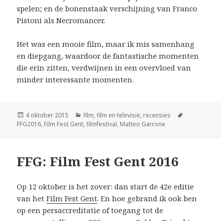
spelen; en de bonenstaak verschijning van Franco
Pistoni als Necromancer.
Het was een mooie film, maar ik mis samenhang
en diepgang, waardoor de fantastische momenten
die erin zitten, verdwijnen in een overvloed van
minder interessante momenten.
Geplaatst
Categorieën
Tags
4 oktober 2015
film
,
film en televisie
,
recensies
op
FFG2016
,
Film Fest Gent
,
filmfestival
,
Matteo Garrone
FFG: Film Fest Gent 2016
Op 12 oktober is het zover: dan start de 42e editie
van het
Film Fest Gent
. En hoe gebrand ik ook ben
op een persaccreditatie of toegang tot de