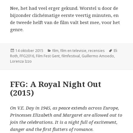
Nee, het had veel erger gekund. Worstel u door de
bijzonder clichématige eerste veertig minuten, en
de tweede helft van de film valt best mee, voor het
genre.
Geplaatst
Categorieën
Tags
14 oktober 2015
film
,
film en televisie
,
recensies
Eli
op
Roth
,
FFG2016
,
Film Fest Gent
,
filmfestival
,
Guillermo Amoedo
,
Lorenza Izzo
FFG: A Royal Night Out
(2015)
On V.E. Day in 1945, as peace extends across Europe,
Princesses Elizabeth and Margaret are allowed out to
join the celebrations. It is a night full of excitement,
danger and the first flutters of romance.