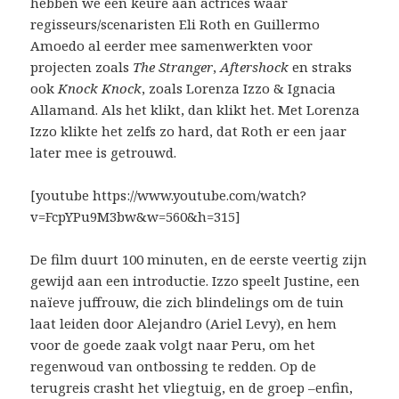
hebben we een keure aan actrices waar
regisseurs/scenaristen Eli Roth en Guillermo
Amoedo al eerder mee samenwerkten voor
projecten zoals
The Stranger
,
Aftershock
en straks
ook
Knock Knock
, zoals Lorenza Izzo & Ignacia
Allamand. Als het klikt, dan klikt het. Met Lorenza
Izzo klikte het zelfs zo hard, dat Roth er een jaar
later mee is getrouwd.
[youtube https://www.youtube.com/watch?
v=FcpYPu9M3bw&w=560&h=315]
De film duurt 100 minuten, en de eerste veertig zijn
gewijd aan een introductie. Izzo speelt Justine, een
naïeve juffrouw, die zich blindelings om de tuin
laat leiden door Alejandro (Ariel Levy), en hem
voor de goede zaak volgt naar Peru, om het
regenwoud van ontbossing te redden. Op de
terugreis crasht het vliegtuig, en de groep –enfin,