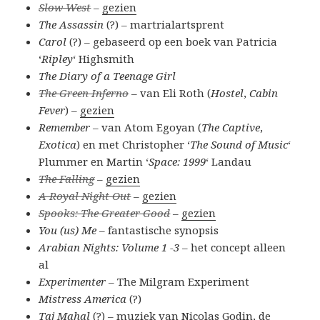
Slow West
–
gezien
The Assassin
(?) – martrialartsprent
Carol
(?) – gebaseerd op een boek van Patricia
‘
Ripley
‘ Highsmith
The Diary of a Teenage Girl
The Green Inferno
– van Eli Roth (
Hostel
,
Cabin
Fever
) –
gezien
Remember
– van Atom Egoyan (
The Captive
,
Exotica
) en met Christopher ‘
The Sound of Music
‘
Plummer en Martin ‘
Space: 1999
‘ Landau
The Falling
–
gezien
A Royal Night Out
–
gezien
Spooks: The Greater Good
–
gezien
You (us) Me
– fantastische synopsis
Arabian Nights: Volume 1 -3
– het concept alleen
al
Experimenter
– The Milgram Experiment
Mistress America
(?)
Taj Mahal
(?) – muziek van Nicolas Godin, de