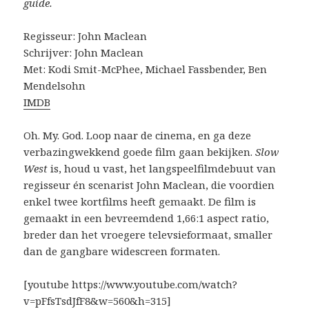
guide.
Regisseur: John Maclean
Schrijver: John Maclean
Met: Kodi Smit-McPhee, Michael Fassbender, Ben
Mendelsohn
IMDB
Oh. My. God. Loop naar de cinema, en ga deze
verbazingwekkend goede film gaan bekijken.
Slow
West
is, houd u vast, het langspeelfilmdebuut van
regisseur én scenarist John Maclean, die voordien
enkel twee kortfilms heeft gemaakt. De film is
gemaakt in een bevreemdend 1,66:1 aspect ratio,
breder dan het vroegere televsieformaat, smaller
dan de gangbare widescreen formaten.
[youtube https://www.youtube.com/watch?
v=pFfsTsdJfF8&w=560&h=315]