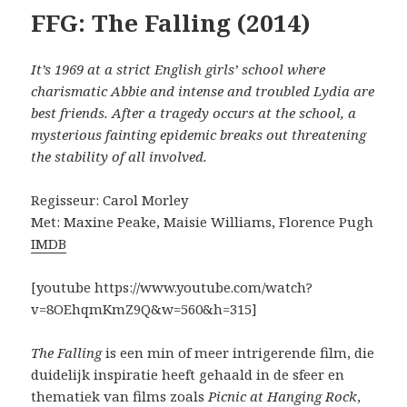
FFG: The Falling (2014)
It’s 1969 at a strict English girls’ school where
charismatic Abbie and intense and troubled Lydia are
best friends. After a tragedy occurs at the school, a
mysterious fainting epidemic breaks out threatening
the stability of all involved.
Regisseur: Carol Morley
Met: Maxine Peake, Maisie Williams, Florence Pugh
IMDB
[youtube https://www.youtube.com/watch?
v=8OEhqmKmZ9Q&w=560&h=315]
The Falling
is een min of meer intrigerende film, die
duidelijk inspiratie heeft gehaald in de sfeer en
thematiek van films zoals
Picnic at Hanging Rock
,