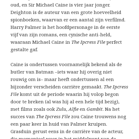
oud, en Sir Michael Caine is vier jaar jonger.
Deighton is de auteur van een grote hoeveelheid
spionboeken, waarvan er een aantal zijn verfilmd.
Harry Palmer is het hoofdpersonage in de eerste
vijf van zijn romans, een cynische anti-held,
waaraan Michael Caine in
The Ipcress File
perfect
gestalte gaf.
Caine is ondertussen voornamelijk bekend als de
butler van Batman –iets waar hij overig niet
rouwig om is– maar heeft ondertussen al een
bijzonder verscheiden carrière gemaakt.
The Ipcress
File
komt uit de periode waarin hij volop begon
door te breken (al was hij al een hele tijd bezig),
met films zoals ook
Zulu
,
Alfie
en
Gambit
. Na het
succes van
The Ipcress File
zou Caine trouwens nog
een paar keer in huid van Palmer kruipen.
Grasduin gerust eens in de carrière van de acteur,
die momenteel weer in het middelpunt van de