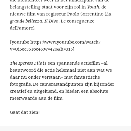
belangstelling staat voor zijn rol in
Youth
, de
nieuwe film van regisseur Paolo Sorrentino (
La
grande bellezza
,
Il Divo
, Le conseguenze
dell’amore).
[youtube https://www.youtube.com/watch?
v=Ui5ec35Toc4&w=420&h=315]
The Ipcress File
is een spannende actiefilm –al
beantwoord die actie helemaal niet aan wat we
daar nu onder verstaan– met fantastische
fotografie. De camerastandpunten zijn bijzonder
creatief en uitgekiend, en bieden een absolute
meerwaarde aan de film.
Gaat dat zien!