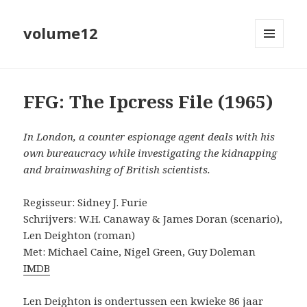
volume12
MENU
EN
WIDGETS
FFG: The Ipcress File (1965)
In London, a counter espionage agent deals with his
own bureaucracy while investigating the kidnapping
and brainwashing of British scientists.
Regisseur: Sidney J. Furie
Schrijvers: W.H. Canaway & James Doran (scenario),
Len Deighton (roman)
Met: Michael Caine, Nigel Green, Guy Doleman
IMDB
Len Deighton is ondertussen een kwieke 86 jaar