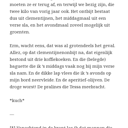
moeten ze er terug af, en terwijl we bezig zijn, die
twee kilo van vorig jaar ook. Het ontbijt bestaat
dus uit clementijnen, het middagmaal uit een
verse sla, en het avondmaal zoveel mogelijk uit
groenten.
Erm, wacht eens, dat was al grotendeels het geval.
Allez, op dat clementijnenonbijt na, dat eigenlijk
bestond uit drie koffiekoeken. En die (belegde)
baguette die ik ’s middags vaak nog bij mijn verse
sla nam. En de dikke lap vlees die ik ’s avonds op
mijn bord neervleide. En de aperitief-olijven. De
droge worst! De pralines die Tessa meebracht.
*kuch*
—
[*] Vanochtend in de krant las ik dat mannen die