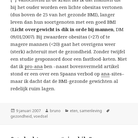
bij het ouder worden een lichte obesitas vertonen
(dus boven de 25 van het gezonde BMI), langer
leven dan hun soortgenoten met een goed BMI
(
Licht overgewicht is dik in orde bij mannen
, DM
09/01/2007). Bij zwaardere obesitas (>27) of te
magere mannen (<20) gaat het overigens weer
(sterk) achteruit met de gezondheid. Zonder twijfel
een studie gesponsord door een fastfood-keten. Niet
dat ik
pro-ana
ben –naast bovenvermeld artikel
stond er een over een Spaans verbod op
ana
-sites–
maar ik dacht dat de BMI-gezonde gewichten al
redelijk ruim lagen.
Geplaatst
Auteur
Categorieën
Tags
9 januari 2007
bruno
eten
,
samenleving
op
gezondheid
,
voedsel