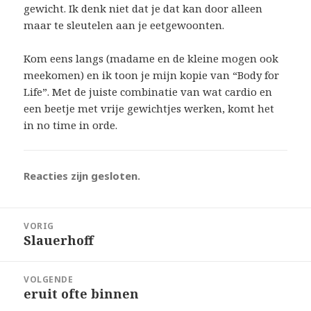
gewicht. Ik denk niet dat je dat kan door alleen
maar te sleutelen aan je eetgewoonten.
Kom eens langs (madame en de kleine mogen ook
meekomen) en ik toon je mijn kopie van “Body for
Life”. Met de juiste combinatie van wat cardio en
een beetje met vrije gewichtjes werken, komt het
in no time in orde.
Reacties zijn gesloten.
Bericht
VORIG
navigatie
Slauerhoff
Vorig
bericht:
VOLGENDE
eruit ofte binnen
Volgend
bericht: