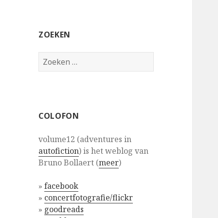
ZOEKEN
Zoeken
naar:
COLOFON
volume12 (adventures in
autofiction
) is het weblog van
Bruno Bollaert (
meer
)
»
facebook
»
concertfotografie/flickr
»
goodreads