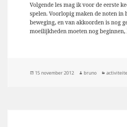
Volgende les mag ik voor de eerste 
spelen. Voorlopig maken de noten in
beweging, en van akkoorden is nog ge
moeilijkheden moeten nog beginnen, b
Geplaatst
Auteur
Categori
15 november 2012
bruno
activiteit
op