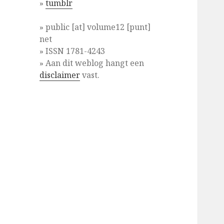
»
tumblr
» public [at] volume12 [punt]
net
» ISSN 1781-4243
» Aan dit weblog hangt een
disclaimer
vast.