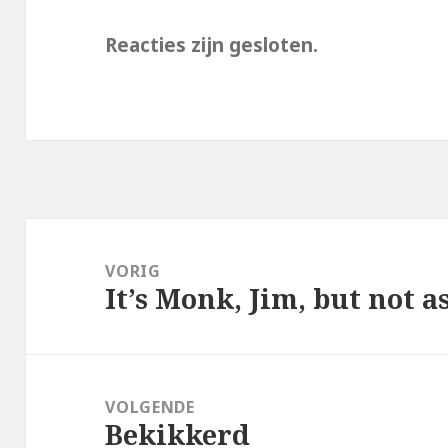
Reacties zijn gesloten.
Bericht
navigatie
VORIG
It’s Monk, Jim, but not a
Vorig
bericht:
VOLGENDE
Bekikkerd
Volgend