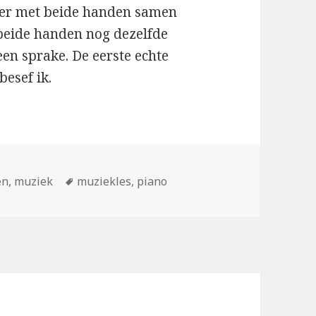
keer met beide handen samen
 beide handen nog dezelfde
en sprake. De eerste echte
esef ik.
eën
Tags
en
,
muziek
muziekles
,
piano