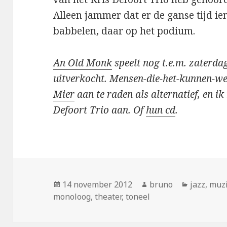
Alleen jammer dat er de ganse tijd i
babbelen, daar op het podium.
An Old Monk
speelt nog t.e.m. zaterdag
uitverkocht. Mensen-die-het-kunnen-w
Mier
aan te raden als alternatief, en ik
Defoort Trio aan. Of
hun cd
.
Geplaatst
Auteur
Categori
14 november 2012
bruno
jazz
,
muz
op
monoloog
,
theater
,
toneel