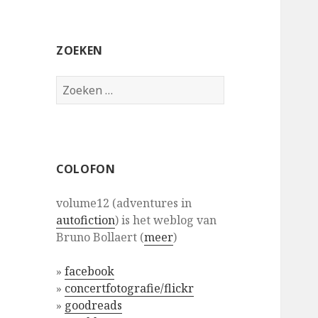
ZOEKEN
Zoeken
naar:
COLOFON
volume12 (adventures in
autofiction
) is het weblog van
Bruno Bollaert (
meer
)
»
facebook
»
concertfotografie/flickr
»
goodreads