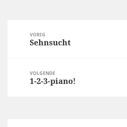
Bericht
navigatie
VORIG
Sehnsucht
Vorig
bericht:
VOLGENDE
1-2-3-piano!
Volgend
bericht: