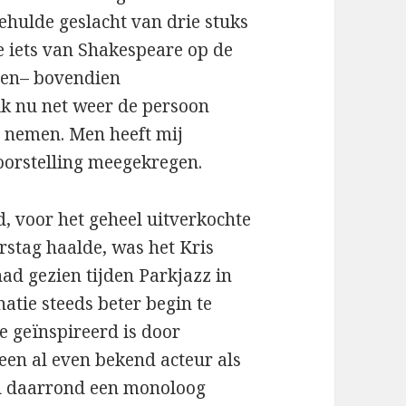
gehulde geslacht van drie stuks
e iets van Shakespeare op de
ogen– bovendien
 ik nu net weer de persoon
t nemen. Men heeft mij
oorstelling meegekregen.
d, voor het geheel uitverkochte
rstag haalde, was het Kris
had gezien tijden Parkjazz in
natie steeds beter begin te
 geïnspireerd is door
en al even bekend acteur als
zou daarrond een monoloog