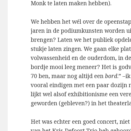
Monk te laten maken hebben).
We hebben het wél over de opeenstapel
jaren in de podiumkunsten worden ui
brengen? Laten we het publiek opdelen
stukje laten zingen. We gaan elke plat
volwassenheid en de ouderdom, in de 
bordje mooi leeg meneer? Het is g
70 ben, maar nog altijd een
bord
.” –i
vooral eindigen met een paar dozijn n
lijkt wel alsof exhibitionisme een ver
geworden (gebleven?) in het theaterl
Het was echter een goed concert, niet
van het Kris Defoort Trio heb gehoord