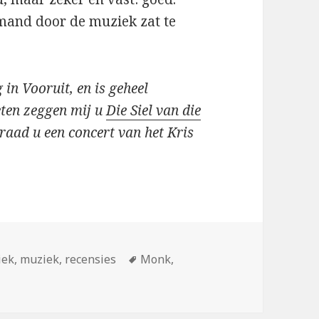
emand door de muziek zat te
 in Vooruit, en is geheel
eten zeggen mij u
Die Siel van die
 raad u een concert van het Kris
eën
Tags
iek
,
muziek
,
recensies
Monk
,