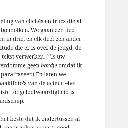
ing van clichés en trucs die al
tgemolken. We gaan een lied
 in drie, en elk deel een ander
itude die er is over de jeugd, de
tekst verwerken. (“Is uw
odverdomme geen
bordje
omdat ik
k parafraseer.) En laten we
aaktfoto’s van de acteur –het
eiste tot geloofwaardigheid is
andschap.
 het beste dat ik ondertussen al
, maar zeker en vast: goed.