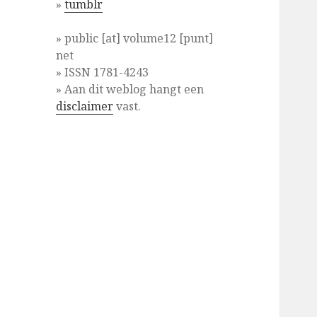
»
tumblr
» public [at] volume12 [punt]
net
» ISSN 1781-4243
» Aan dit weblog hangt een
disclaimer
vast.