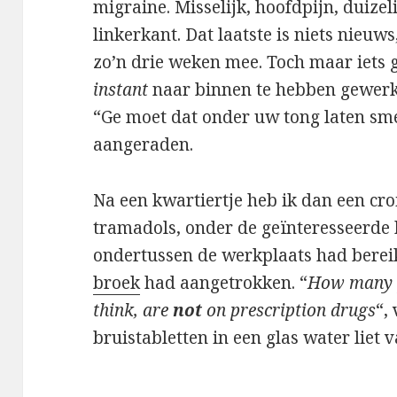
migraine. Misselijk, hoofdpijn, duizel
linkerkant. Dat laatste is niets nieuws
zo’n drie weken mee. Toch maar iets 
instant
naar binnen te hebben gewerkt.
“Ge moet dat onder uw tong laten smel
aangeraden.
Na een kwartiertje heb ik dan een cr
tramadols, onder de geïnteresseerde b
ondertussen de werkplaats had berei
broek
had aangetrokken. “
How many pe
think, are
not
on prescription drugs
“,
bruistabletten in een glas water liet v