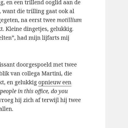
ig, en een trillend ooglid aan de
, want die trilling gaat ook al
gegeten, na eerst twee
motillium
 Kleine dingetjes, gelukkig.
ten”, had mijn lijfarts mij
oissant doorgespoeld met twee
lik van collega Martini, die
kt, en gelukkig
opnieuw een
ople in this office, do you
 vroeg hij zich af terwijl hij twee
allen.