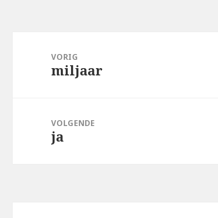
Bericht
navigatie
VORIG
miljaar
Vorig
bericht:
VOLGENDE
ja
Volgend
bericht: