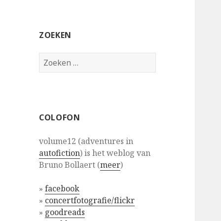
ZOEKEN
Zoeken
naar:
COLOFON
volume12 (adventures in
autofiction
) is het weblog van
Bruno Bollaert (
meer
)
»
facebook
»
concertfotografie/flickr
»
goodreads