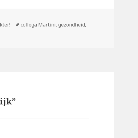
ën
Tags
kter!
collega Martini
,
gezondheid
,
ijk”