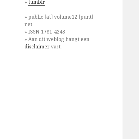
»
tumblr
» public [at] volume12 [punt]
net
» ISSN 1781-4243
» Aan dit weblog hangt een
disclaimer
vast.