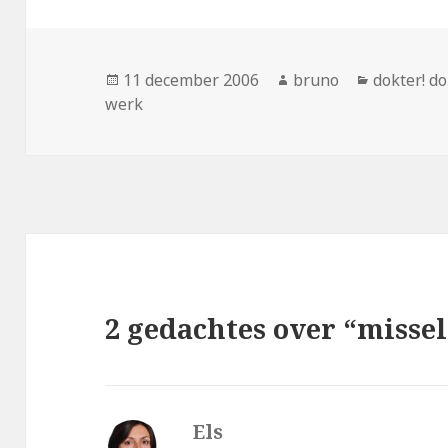
Geplaatst
Auteur
Categorie
11 december 2006
bruno
dokter! do
op
werk
2 gedachtes over “missel
Els
schreef: