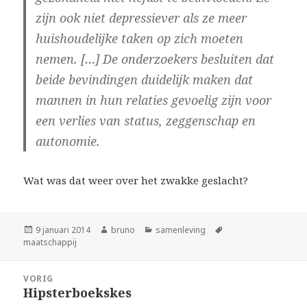
zijn ook niet depressiever als ze meer
huishoudelijke taken op zich moeten
nemen. […] De onderzoekers besluiten dat
beide bevindingen duidelijk maken dat
mannen in hun relaties gevoelig zijn voor
een verlies van status, zeggenschap en
autonomie.
Wat was dat weer over het zwakke geslacht?
Geplaatst
Auteur
Categorieën
Tags
9 januari 2014
bruno
samenleving
op
maatschappij
Bericht
VORIG
navigatie
Hipsterboekskes
Vorig