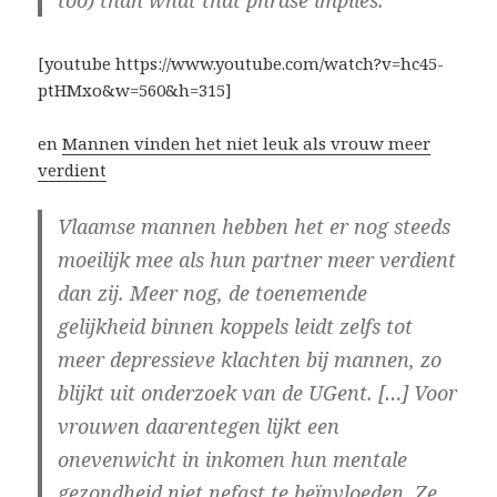
too) than what that phrase implies.
[youtube https://www.youtube.com/watch?v=hc45-
ptHMxo&w=560&h=315]
en
Mannen vinden het niet leuk als vrouw meer
verdient
Vlaamse mannen hebben het er nog steeds
moeilijk mee als hun partner meer verdient
dan zij. Meer nog, de toenemende
gelijkheid binnen koppels leidt zelfs tot
meer depressieve klachten bij mannen, zo
blijkt uit onderzoek van de UGent. […] Voor
vrouwen daarentegen lijkt een
onevenwicht in inkomen hun mentale
gezondheid niet nefast te beïnvloeden. Ze