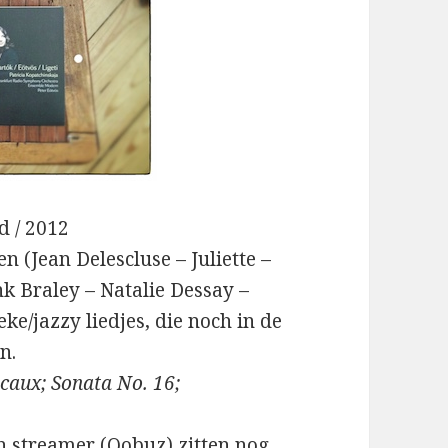
d / 2012
n (Jean Delescluse – Juliette –
k Braley – Natalie Dessay –
ke/jazzy liedjes, die noch in de
n.
aux; Sonata No. 16;
jn streamer (Qobuz) zitten nog