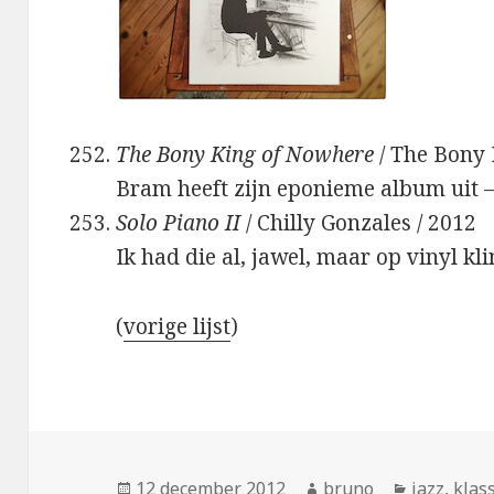
The Bony King of Nowhere
/ The Bony 
Bram heeft zijn eponieme album uit –
Solo Piano II
/ Chilly Gonzales / 2012
Ik had die al, jawel, maar op vinyl kl
(
vorige lijst
)
Geplaatst
Auteur
Categorie
12 december 2012
bruno
jazz
,
klas