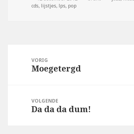
op
cds
,
lijstjes
,
lps
,
pop
Bericht
navigatie
VORIG
Moegetergd
Vorig
bericht:
VOLGENDE
Da da da dum!
Volgend
bericht: