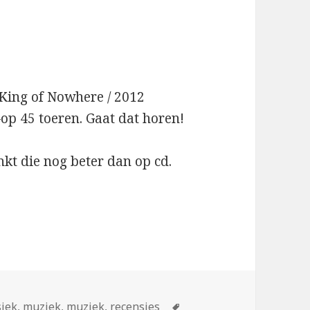
King of Nowhere / 2012
op 45 toeren. Gaat dat horen!
inkt die nog beter dan op cd.
ën
Tags
siek
,
muziek
,
muziek
,
recensies