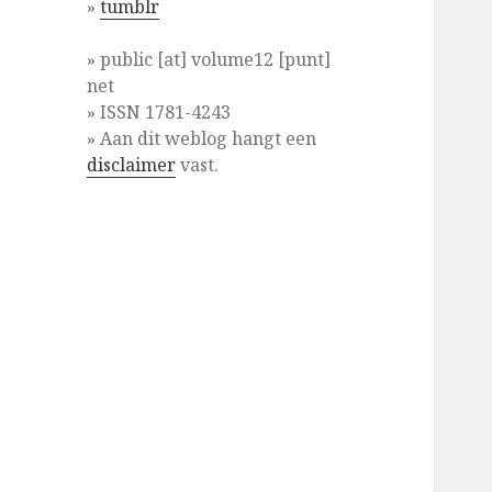
»
tumblr
» public [at] volume12 [punt]
net
» ISSN 1781-4243
» Aan dit weblog hangt een
disclaimer
vast.