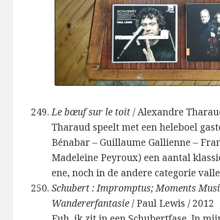
Le bœuf sur le toit
/ Alexandre Tharau
Tharaud speelt met een heleboel gaste
Bénabar – Guillaume Gallienne – Fran
Madeleine Peyroux) een aantal klassie
ene, noch in de andere categorie valle
Schubert : Impromptus; Moments Music
Wandererfantasie
/ Paul Lewis / 2012
Euh, ik zit in een Schubertfase. In mi