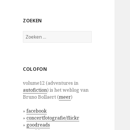
ZOEKEN
Zoeken
naar:
COLOFON
volume12 (adventures in
autofiction
) is het weblog van
Bruno Bollaert (
meer
)
»
facebook
»
concertfotografie/flickr
»
goodreads