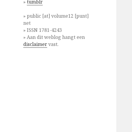
»
tumblr
» public [at] volume12 [punt]
net
» ISSN 1781-4243
» Aan dit weblog hangt een
disclaimer
vast.