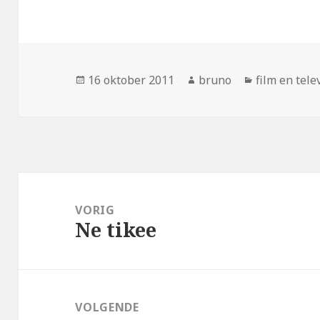
Geplaatst
Auteur
Categorieë
16 oktober 2011
bruno
film en tele
op
Bericht
navigatie
VORIG
Ne tikee
Vorig
bericht:
VOLGENDE