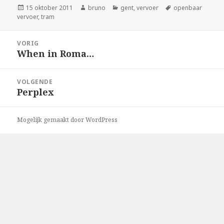
Geplaatst
Auteur
Categorieën
Tags
15 oktober 2011
bruno
gent
,
vervoer
openbaar
op
vervoer
,
tram
Bericht
VORIG
navigatie
When in Roma…
Vorig
bericht:
VOLGENDE
Perplex
Volgend
bericht:
Mogelijk gemaakt door WordPress