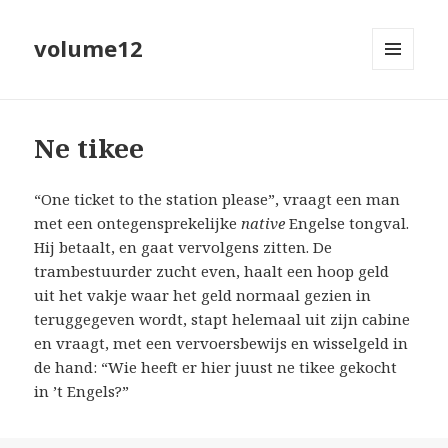
volume12
MENU
EN
WIDGETS
Ne tikee
“One ticket to the station please”, vraagt een man
met een ontegensprekelijke
native
Engelse tongval.
Hij betaalt, en gaat vervolgens zitten. De
trambestuurder zucht even, haalt een hoop geld
uit het vakje waar het geld normaal gezien in
teruggegeven wordt, stapt helemaal uit zijn cabine
en vraagt, met een vervoersbewijs en wisselgeld in
de hand: “Wie heeft er hier juust ne tikee gekocht
in ’t Engels?”