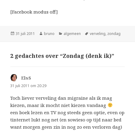
[Facebook modus off]
Geplaatst
Auteur
Categorieën
Tags
31 juli 2011
bruno
algemeen
verveling
,
zondag
op
2 gedachtes over “Zondag (denk ik)”
ElsS
schreef:
31 juli 2011 om 20:29
Toch liever verveling dan migraine als ik mag
kiezen, maar ik mocht niet kiezen vandaag
een boek lezen en TV nog steeds geen optie, even op
tinternet lukt nog net (en sowieso op tijd naar bed
want morgen geen zin in nog zo een verloren dag)