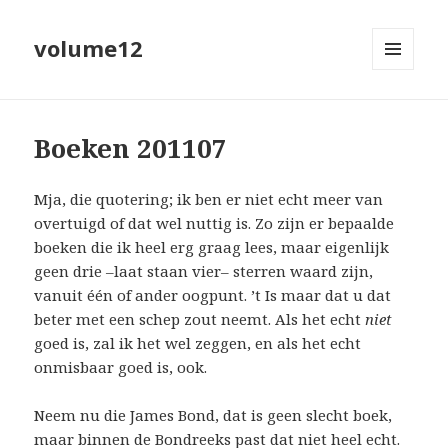
volume12
MENU
EN
WIDGETS
Boeken 201107
Mja, die quotering; ik ben er niet echt meer van
overtuigd of dat wel nuttig is. Zo zijn er bepaalde
boeken die ik heel erg graag lees, maar eigenlijk
geen drie –laat staan vier– sterren waard zijn,
vanuit één of ander oogpunt. ’t Is maar dat u dat
beter met een schep zout neemt. Als het echt
niet
goed is, zal ik het wel zeggen, en als het echt
onmisbaar goed is, ook.
Neem nu die James Bond, dat is geen slecht boek,
maar binnen de Bondreeks past dat niet heel echt.