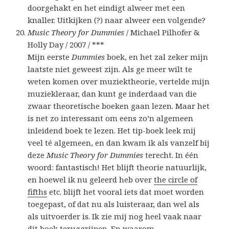
doorgehakt en het eindigt alweer met een
knaller. Uitkijken (?) naar alweer een volgende?
Music Theory for Dummies
/ Michael Pilhofer &
Holly Day / 2007 / ***
Mijn eerste
Dummies
boek, en het zal zeker mijn
laatste niet geweest zijn. Als ge meer wilt te
weten komen over muziektheorie, vertelde mijn
muziekleraar, dan kunt ge inderdaad van die
zwaar theoretische boeken gaan lezen. Maar het
is net zo interessant om eens zo’n algemeen
inleidend boek te lezen. Het tip-boek leek mij
veel té algemeen, en dan kwam ik als vanzelf bij
deze
Music Theory for Dummies
terecht. In één
woord: fantastisch! Het blijft theorie natuurlijk,
en hoewel ik nu geleerd heb over
the circle of
fifths
etc. blijft het vooral iets dat moet worden
toegepast, of dat nu als luisteraar, dan wel als
als uitvoerder is. Ik zie mij nog heel vaak naar
dit boek teruggrijpen. En waarom