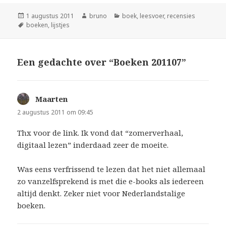
Geplaatst
Auteur
Categorieën
1 augustus 2011
bruno
boek
,
leesvoer
,
recensies
op
Tags
boeken
,
lijstjes
Een gedachte over “Boeken 201107”
Maarten
schreef:
2 augustus 2011 om 09:45
Thx voor de link. Ik vond dat “zomerverhaal,
digitaal lezen” inderdaad zeer de moeite.
Was eens verfrissend te lezen dat het niet allemaal
zo vanzelfsprekend is met die e-books als iedereen
altijd denkt. Zeker niet voor Nederlandstalige
boeken.