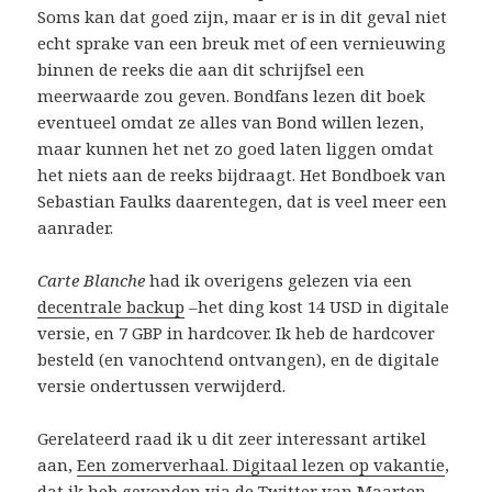
Soms kan dat goed zijn, maar er is in dit geval niet
echt sprake van een breuk met of een vernieuwing
binnen de reeks die aan dit schrijfsel een
meerwaarde zou geven. Bondfans lezen dit boek
eventueel omdat ze alles van Bond willen lezen,
maar kunnen het net zo goed laten liggen omdat
het niets aan de reeks bijdraagt. Het Bondboek van
Sebastian Faulks daarentegen, dat is veel meer een
aanrader.
Carte Blanche
had ik overigens gelezen via een
decentrale backup
–het ding kost 14 USD in digitale
versie, en 7 GBP in hardcover. Ik heb de hardcover
besteld (en vanochtend ontvangen), en de digitale
versie ondertussen verwijderd.
Gerelateerd raad ik u dit zeer interessant artikel
aan,
Een zomerverhaal. Digitaal lezen op vakantie
,
dat ik heb gevonden via
de Twitter van Maarten