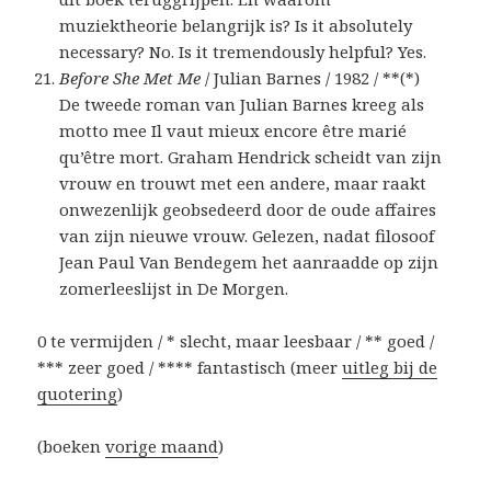
muziektheorie belangrijk is?
Is it absolutely
necessary? No. Is it tremendously helpful? Yes.
Before She Met Me
/ Julian Barnes / 1982 / **(*)
De tweede roman van Julian Barnes kreeg als
motto mee
Il vaut mieux encore être marié
qu’être mort.
Graham Hendrick scheidt van zijn
vrouw en trouwt met een andere, maar raakt
onwezenlijk geobsedeerd door de oude affaires
van zijn nieuwe vrouw. Gelezen, nadat filosoof
Jean Paul Van Bendegem het aanraadde op zijn
zomerleeslijst in De Morgen.
0 te vermijden / * slecht, maar leesbaar / ** goed /
*** zeer goed / **** fantastisch (meer
uitleg bij de
quotering
)
(boeken
vorige maand
)