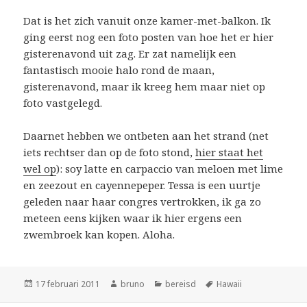
Dat is het zich vanuit onze kamer-met-balkon. Ik
ging eerst nog een foto posten van hoe het er hier
gisterenavond uit zag. Er zat namelijk een
fantastisch mooie halo rond de maan,
gisterenavond, maar ik kreeg hem maar niet op
foto vastgelegd.
Daarnet hebben we ontbeten aan het strand (net
iets rechtser dan op de foto stond,
hier staat het
wel op
): soy latte en carpaccio van meloen met lime
en zeezout en cayennepeper. Tessa is een uurtje
geleden naar haar congres vertrokken, ik ga zo
meteen eens kijken waar ik hier ergens een
zwembroek kan kopen. Aloha.
Geplaatst
Auteur
Categorieën
Tags
17 februari 2011
bruno
bereisd
Hawaii
op