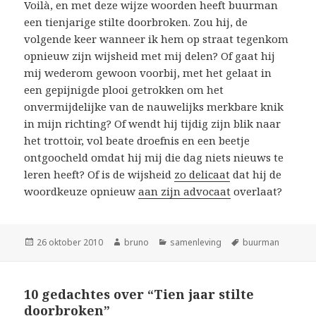
Voilà, en met deze wijze woorden heeft buurman
een tienjarige stilte doorbroken. Zou hij, de
volgende keer wanneer ik hem op straat tegenkom
opnieuw zijn wijsheid met mij delen? Of gaat hij
mij wederom gewoon voorbij, met het gelaat in
een gepijnigde plooi getrokken om het
onvermijdelijke van de nauwelijks merkbare knik
in mijn richting? Of wendt hij tijdig zijn blik naar
het trottoir, vol beate droefnis en een beetje
ontgoocheld omdat hij mij die dag niets nieuws te
leren heeft? Of is de wijsheid
zo delicaat
dat hij de
woordkeuze opnieuw
aan zijn advocaat
overlaat?
Geplaatst
Auteur
Categorieën
Tags
26 oktober 2010
bruno
samenleving
buurman
op
10 gedachtes over “Tien jaar stilte
doorbroken”