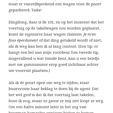
staat er vanzelfsprekend een wagen voor de poort
geparkeerd. Tada!
Dingdong, daar is de 101, en op het moment dat het
voertuig op de takelwagen zou worden geplaatst,
komt de eigenares haar wagen claimen.
Je m’en
fous éperdument
of dat ding getakeld wordt of niet,
als ik weg kan ben ik al lang content. (Een tip: er
hangt een bel aan mijn voordeur. Een tweede tip,
insgevallend u wat timide bent, kan u een briefje
met uw gsmnummer erop goed zichtbaar achter
uw voorruit plaatsen.)
Als ik de poort open om weg te rijden, staat
buurvrouw haar beklag te doen bij de agent. Dat
het wel grof is dat ik dat voertuig laat takelen,
hoor ik nog, maar zo gauw ze mij ziet loopt ze weg.
Om een halve minuut later in het zog van
buurman hemzelve opnieuw buiten te komen.