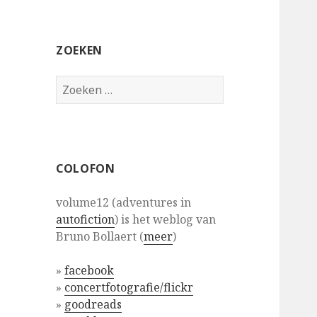
ZOEKEN
Zoeken
naar:
COLOFON
volume12 (adventures in
autofiction
) is het weblog van
Bruno Bollaert (
meer
)
»
facebook
»
concertfotografie/flickr
»
goodreads