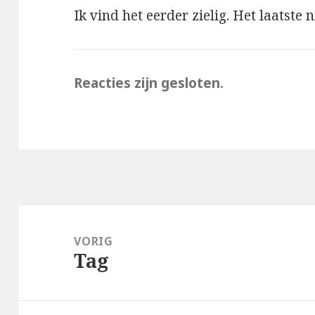
Ik vind het eerder zielig. Het laatst
Reacties zijn gesloten.
Bericht
navigatie
VORIG
Tag
Vorig
bericht: