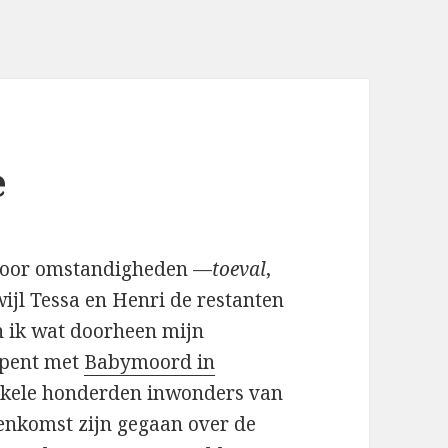
e
. Door omstandigheden —
toeval
,
wijl Tessa en Henri de restanten
n ik wat doorheen mijn
 opent met
Babymoord in
nkele honderden inwonders van
eenkomst zijn gegaan over de