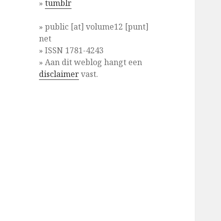
»
tumblr
» public [at] volume12 [punt]
net
» ISSN 1781-4243
» Aan dit weblog hangt een
disclaimer
vast.