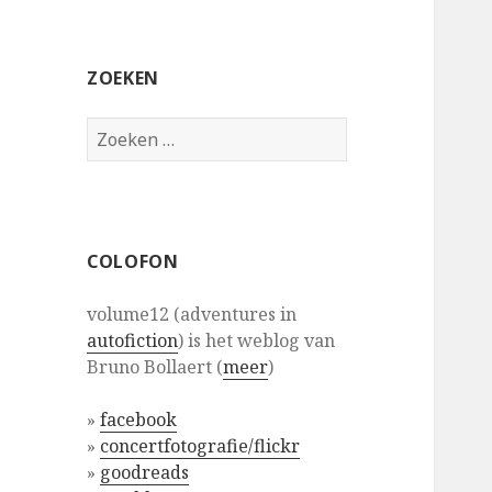
ZOEKEN
Zoeken
naar:
COLOFON
volume12 (adventures in
autofiction
) is het weblog van
Bruno Bollaert (
meer
)
»
facebook
»
concertfotografie/flickr
»
goodreads