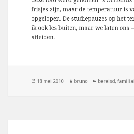
deze foto werd genomen. ’s Ochtends
frisjes zijn, maar de temperatuur is
opgelopen. De studiepauzes op het ter
ik ook les buiten, maar we laten ons –
afleiden.
Geplaatst
Auteur
Categorieën
18 mei 2010
bruno
bereisd
,
familia
op