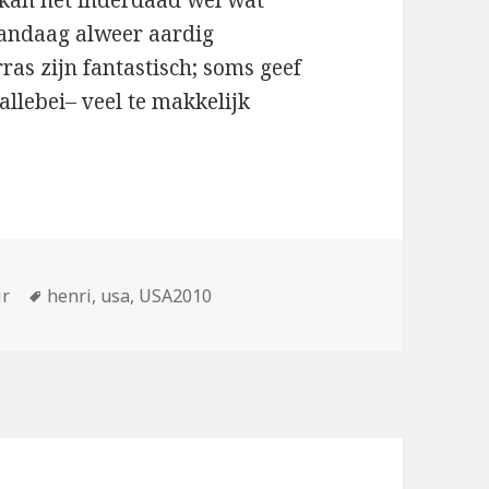
 kan het inderdaad wel wat
 vandaag alweer aardig
ras zijn fantastisch; soms geef
allebei– veel te makkelijk
Tags
ir
henri
,
usa
,
USA2010