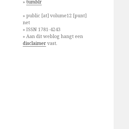
»
tumblr
» public [at] volume12 [punt]
net
» ISSN 1781-4243
» Aan dit weblog hangt een
disclaimer
vast.