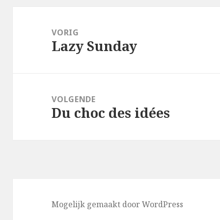
Bericht
navigatie
VORIG
Lazy Sunday
Vorig
bericht:
VOLGENDE
Du choc des idées
Volgend
bericht:
Mogelijk gemaakt door WordPress