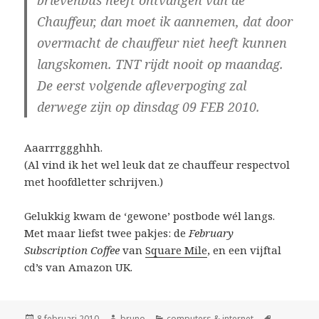
brievenbus heeft ontvangen van de
Chauffeur, dan moet ik aannemen, dat door
overmacht de chauffeur niet heeft kunnen
langskomen. TNT rijdt nooit op maandag.
De eerst volgende afleverpoging zal
derwege zijn op dinsdag 09 FEB 2010.
Aaarrrggghhh.
(Al vind ik het wel leuk dat ze chauffeur respectvol
met hoofdletter schrijven.)
Gelukkig kwam de ‘gewone’ postbode wél langs.
Met maar liefst twee pakjes: de
February
Subscription Coffee
van
Square Mile
, en een vijftal
cd’s van Amazon UK.
Geplaatst
Auteur
Categorieën
Tags
8 februari 2010
bruno
computers & internet