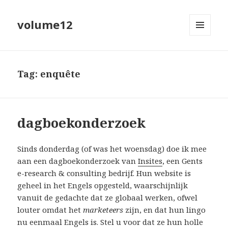
volume12
MENU
EN
WIDGETS
Tag:
enquête
dagboekonderzoek
Sinds donderdag (of was het woensdag) doe ik mee
aan een dagboekonderzoek van
Insites
, een Gents
e-research & consulting
bedrijf. Hun website is
geheel in het Engels opgesteld, waarschijnlijk
vanuit de gedachte dat ze globaal werken, ofwel
louter omdat het
marketeers
zijn, en dat hun lingo
nu eenmaal Engels is. Stel u voor dat ze hun holle