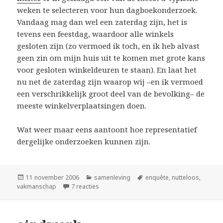
weken te selecteren voor hun dagboekonderzoek.
Vandaag mag dan wel een zaterdag zijn, het is
tevens een feestdag, waardoor alle winkels
gesloten zijn (zo vermoed ik toch, en ik heb alvast
geen zin om mijn huis uit te komen met grote kans
voor gesloten winkeldeuren te staan). En laat het
nu net de zaterdag zijn waarop wij –en ik vermoed
een verschrikkelijk groot deel van de bevolking– de
meeste winkelverplaatsingen doen.
Wat weer maar eens aantoont hoe representatief
dergelijke onderzoeken kunnen zijn.
Geplaatst
Categorieën
Tags
11 november 2006
samenleving
enquête
,
nutteloos
,
op
op dagboekonderzoek
vakmanschap
7 reacties