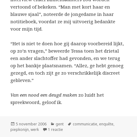
vertoond of bekeken. “Man met kort haar en
blauwe sjaal”, noteerde de jongedame in haar
notitieboek, voordat ze mij uitvoerig bedankte
voor mijn tijd.
“Het is niet te doen hoe gij daarop voorbereid lijkt,
op zo’n vragen,” beweerde Tessa toen het drietal
een ander slachtoffer had gevonden, en we terug
op het bankje plaatsnamen. “Allez, ge hebt genoeg
gezegd, en toch zijt ge zo verschrikkelijk discreet
gebleven.”
Van een nood een deugd maken
zo luidt het
spreekwoord, geloof ik.
Geplaatst
Categorieën
Tags
5 november 2006
gent
communicatie
,
enquête
,
op
op eindwerk
piepkonijn
,
werk
1 reactie