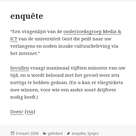
enquête
“Een vragenlijst van de
onderzoeksgroep Media &
ICT
van de universiteit Gent die peilt naar uw
verlangens en noden inzake cultuurbeleving via
het internet.”
Invullen
vraagt maximaal vijftien minuten van uw
tijd, en u wordt beloond met het gevoel weer iets
nuttigs te hebben gedaan. (En u kan er vliegtickets
mee winnen, voor wie een ander soort drijfveer
nodig heeft.)
Doen!
[
via
]
Geplaatst
Categorieën
Tags
9 maart 2006
gelinked
enquête
,
lijstjes