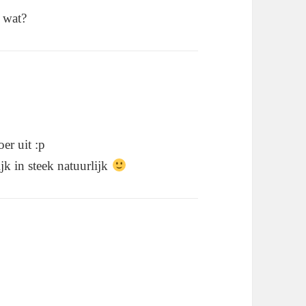
f wat?
er uit :p
ijk in steek natuurlijk