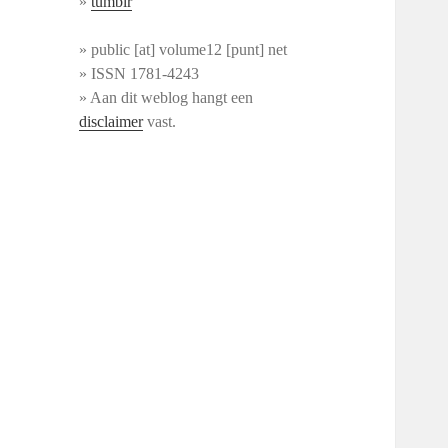
»
tumblr
» public [at] volume12 [punt] net
» ISSN 1781-4243
» Aan dit weblog hangt een
disclaimer
vast.