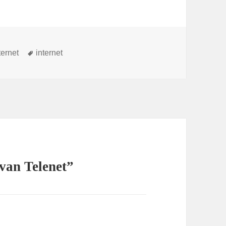
Tags
ternet
internet
van Telenet”