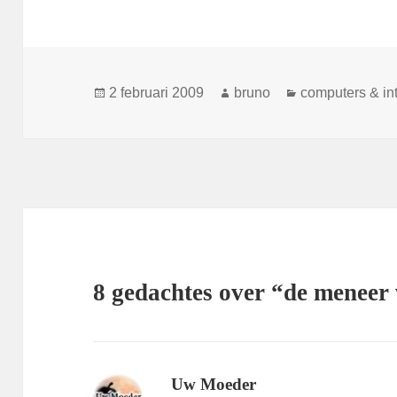
Geplaatst
Auteur
Categorieën
2 februari 2009
bruno
computers & in
op
8 gedachtes over “de meneer 
Uw Moeder
schreef: