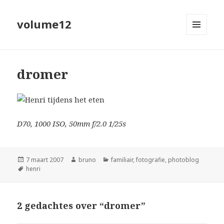
volume12
MENU
EN
WIDGETS
dromer
D70, 1000 ISO, 50mm f/2.0 1/25s
Geplaatst
Auteur
Categorieën
7 maart 2007
bruno
familiair
,
fotografie
,
photoblog
op
Tags
henri
2 gedachtes over “dromer”