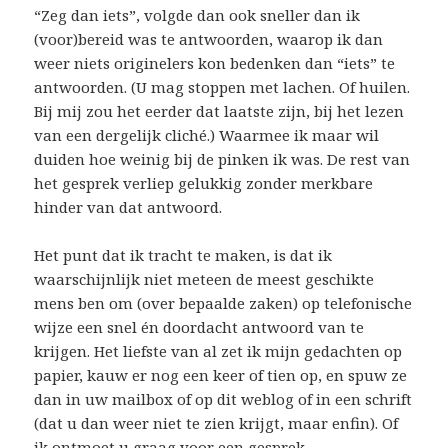
“Zeg dan iets”, volgde dan ook sneller dan ik
(voor)bereid was te antwoorden, waarop ik dan
weer niets originelers kon bedenken dan “iets” te
antwoorden. (U mag stoppen met lachen. Of huilen.
Bij mij zou het eerder dat laatste zijn, bij het lezen
van een dergelijk cliché.) Waarmee ik maar wil
duiden hoe weinig bij de pinken ik was. De rest van
het gesprek verliep gelukkig zonder merkbare
hinder van dat antwoord.
Het punt dat ik tracht te maken, is dat ik
waarschijnlijk niet meteen de meest geschikte
mens ben om (over bepaalde zaken) op telefonische
wijze een snel én doordacht antwoord van te
krijgen. Het liefste van al zet ik mijn gedachten op
papier, kauw er nog een keer of tien op, en spuw ze
dan in uw mailbox of op dit weblog of in een schrift
(dat u dan weer niet te zien krijgt, maar enfin). Of
ik ontmoet u graag voor een gesprek.