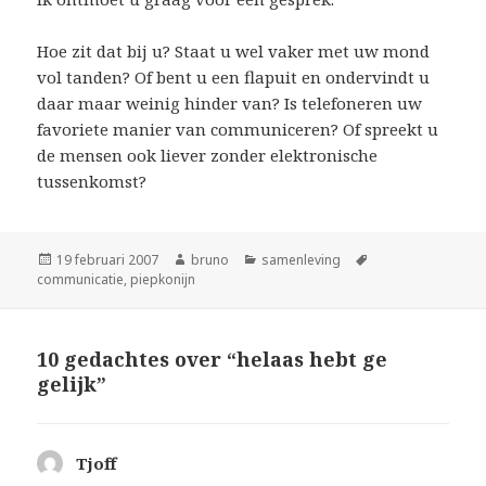
Hoe zit dat bij u? Staat u wel vaker met uw mond
vol tanden? Of bent u een flapuit en ondervindt u
daar maar weinig hinder van? Is telefoneren uw
favoriete manier van communiceren? Of spreekt u
de mensen ook liever zonder elektronische
tussenkomst?
Geplaatst
Auteur
Categorieën
Tags
19 februari 2007
bruno
samenleving
op
communicatie
,
piepkonijn
10 gedachtes over “helaas hebt ge
gelijk”
Tjoff
schreef: