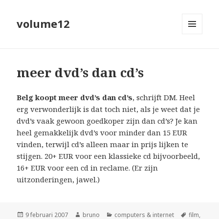
volume12
MENU
EN
WIDGETS
meer dvd’s dan cd’s
Belg koopt meer dvd’s dan cd’s
, schrijft DM. Heel
erg verwonderlijk is dat toch niet, als je weet dat je
dvd’s vaak gewoon goedkoper zijn dan cd’s? Je kan
heel gemakkelijk dvd’s voor minder dan 15 EUR
vinden, terwijl cd’s alleen maar in prijs lijken te
stijgen. 20+ EUR voor een klassieke cd bijvoorbeeld,
16+ EUR voor een cd in reclame. (Er zijn
uitzonderingen, jawel.)
Geplaatst
Auteur
Categorieën
Tags
9 februari 2007
bruno
computers & internet
film
,