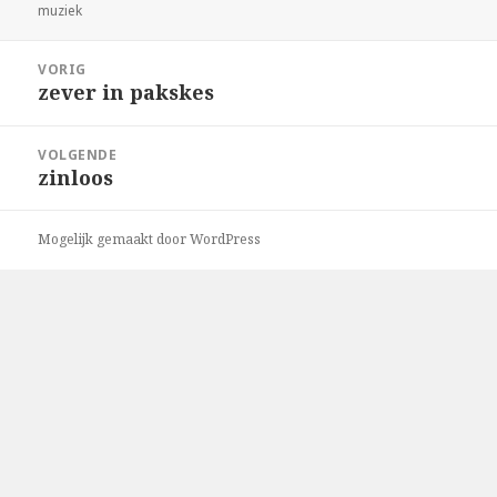
op
muziek
Bericht
VORIG
navigatie
zever in pakskes
Vorig
bericht:
VOLGENDE
zinloos
Volgend
bericht:
Mogelijk gemaakt door WordPress