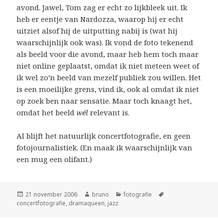
avond. Jawel, Tom zag er echt zo lijkbleek uit. Ik
heb er eentje van Nardozza, waarop hij er echt
uitziet alsof hij de uitputting nabij is (wat hij
waarschijnlijk ook was). Ik vond de foto tekenend
als beeld voor die avond, maar heb hem toch maar
niet online geplaatst, omdat ik niet meteen weet of
ik wel zo’n beeld van mezelf publiek zou willen. Het
is een moeilijke grens, vind ik, ook al omdat ik niet
op zoek ben naar sensatie. Maar toch knaagt het,
omdat het beeld
wél
relevant is.
Al blijft het natuurlijk concertfotografie, en geen
fotojournalistiek. (En maak ik waarschijnlijk van
een mug een olifant.)
Geplaatst
Auteur
Categorieën
Tags
21 november 2006
bruno
fotografie
op
concertfotografie
,
dramaqueen
,
jazz