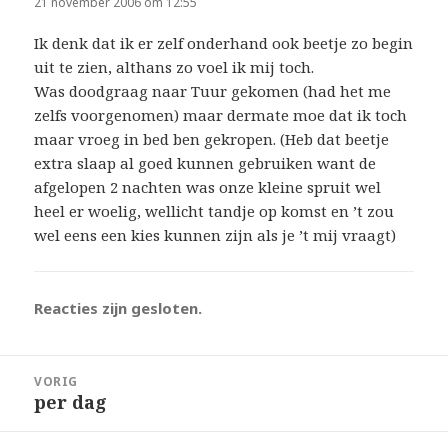
21 november 2006 om 12:55
Ik denk dat ik er zelf onderhand ook beetje zo begin
uit te zien, althans zo voel ik mij toch.
Was doodgraag naar Tuur gekomen (had het me
zelfs voorgenomen) maar dermate moe dat ik toch
maar vroeg in bed ben gekropen. (Heb dat beetje
extra slaap al goed kunnen gebruiken want de
afgelopen 2 nachten was onze kleine spruit wel
heel er woelig, wellicht tandje op komst en ’t zou
wel eens een kies kunnen zijn als je ’t mij vraagt)
Reacties zijn gesloten.
Bericht
VORIG
navigatie
per dag
Vorig
bericht: