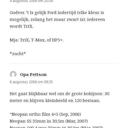
4 augustus 2006 om 20:38
Godver. ’t Is gelijk Ford indertijd (elke kleur is
mogelijk, zolang het maar zwart is): iedereen
wordt TriX.
Mja: TriX, T-Max, of HP5+.
*zucht*
Opa Pettson
schreef:
6 augustus 2006 om 09:25
Het gaat blijkbaar wel om de grote bobijnen: 30
meter en blijven kleinbeeld en 120 bestaan.
“Neopan ortho film 4×5 (Sep, 2006)
Neopan SS 35mm in 30.5m (Mar, 2007)
Neopan 100 Acros 35mm in 30.5m (Mar, 2007)