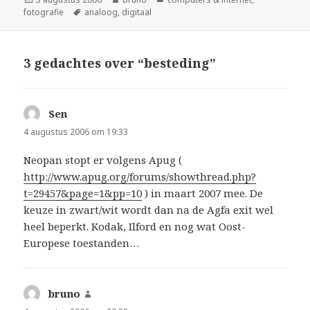
op
Tags
fotografie
analoog
,
digitaal
3 gedachtes over “besteding”
Sen
schreef:
4 augustus 2006 om 19:33
Neopan stopt er volgens Apug (
http://www.apug.org/forums/showthread.php?
t=29457&page=1&pp=10
) in maart 2007 mee. De
keuze in zwart/wit wordt dan na de Agfa exit wel
heel beperkt. Kodak, Ilford en nog wat Oost-
Europese toestanden…
bruno
schreef: