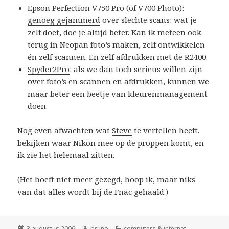
Epson Perfection V750 Pro
(of
V700 Photo
):
genoeg gejammerd
over slechte scans: wat je
zelf doet, doe je altijd beter. Kan ik meteen ook
terug in Neopan foto’s maken, zelf ontwikkelen
én zelf scannen. En zelf afdrukken met de R2400.
Spyder2Pro
: als we dan toch serieus willen zijn
over foto’s en scannen en afdrukken, kunnen we
maar beter een beetje van kleurenmanagement
doen.
Nog even afwachten wat
Steve
te vertellen heeft,
bekijken waar
Nikon
mee op de proppen komt, en
ik zie het helemaal zitten.
(Het hoeft niet meer gezegd, hoop ik, maar niks
van dat alles wordt
bij de Fnac gehaald
.)
Geplaatst
Auteur
Categorieën
3 augustus 2006
bruno
computers & internet
,