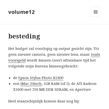
volume12
MENU
EN
WIDGETS
besteding
Het budget zal voorlopig op
output
gericht zijn. Ttz
geen nieuwe camera, geen nieuwe lens, maar
zoals
voorspeld
wordt binnen (zeer) afzienbare tijd het
volgende mijn bureau binnengebracht:
de
Epson Stylus Photo R2400
een
iMac 20inch
, 1GB RAM (of 2), de ATI Radeon
X1600 met 256 MB DDR SDRAM, en Aperture
Heel waarschijnlijk komen daar nog bij: