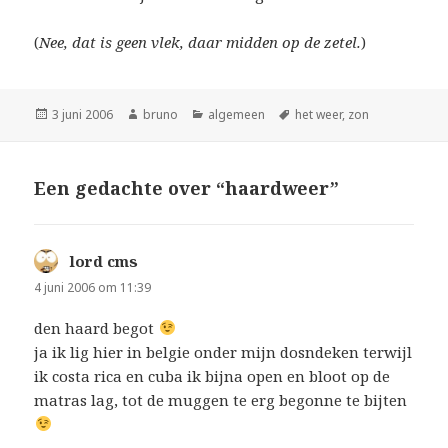
(
Nee, dat is geen vlek, daar midden op de zetel.
)
Geplaatst
Auteur
Categorieën
Tags
3 juni 2006
bruno
algemeen
het weer
,
zon
op
Een gedachte over “haardweer”
lord cms
schreef:
4 juni 2006 om 11:39
den haard begot
ja ik lig hier in belgie onder mijn dosndeken terwijl
ik costa rica en cuba ik bijna open en bloot op de
matras lag, tot de muggen te erg begonne te bijten