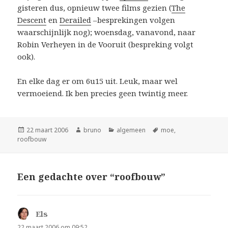
gisteren dus, opnieuw twee films gezien (
The
Descent
en
Derailed
–besprekingen volgen
waarschijnlijk nog); woensdag, vanavond, naar
Robin Verheyen in de Vooruit (bespreking volgt
ook).
En elke dag er om 6u15 uit. Leuk, maar wel
vermoeiend. Ik ben precies geen twintig meer.
Geplaatst
Auteur
Categorieën
Tags
22 maart 2006
bruno
algemeen
moe
,
op
roofbouw
Een gedachte over “roofbouw”
Els
schreef:
22 maart 2006 om 09:52