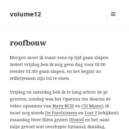
volume12
MENU
EN
WIDGETS
roofbouw
Morgen moet ik maar eens op tijd gaan slapen.
Sedert vrijdag ben ik nog geen dag voor 01:00
(eerder 01:30) gaan slapen, en het begint zo
stilletjesaan zijn tol te eisen.
Vrijdag en zaterdag heb ik te lang achter de pc
gezeten; zondag was het Opatuur (en daarna de
video-opnames van
Navy NCIS
en
CSI Miami
; ik
moet nog steeds
De Parelvissers
en
Lost 2
bekijken);
maandag twee films gezien (
Hostel
en het naar
mijn gevoel wat overhypte
Syriana
); dinsdag,