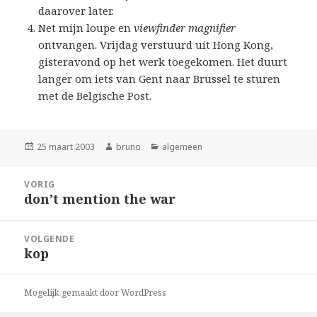
daarover later.
Net mijn loupe en
viewfinder magnifier
ontvangen. Vrijdag verstuurd uit Hong Kong,
gisteravond op het werk toegekomen. Het duurt
langer om iets van Gent naar Brussel te sturen
met de Belgische Post.
Geplaatst
Auteur
Categorieën
25 maart 2003
bruno
algemeen
op
Bericht
VORIG
navigatie
don’t mention the war
Vorig
bericht:
VOLGENDE
kop
Volgend
bericht:
Mogelijk gemaakt door WordPress