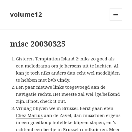
volume12
MENU
EN
WIDGETS
misc 20030325
Gisteren Temptation Island 2: niks zo goed als
een melodrama om je hersens uit te luchten. Al
kan je toch niks anders dan echt wel medelijden
te hebben met bvb
Cindy
.
Een paar nieuwe links toegevoegd aan de
navigatie rechts. Het meeste zal wel [ge/be]kend
zijn. If not, check it out.
Vrijdag blijven we in Brussel. Eerst gaan eten
Chez Marius
aan de Zavel, dan misschien ergens
in een goedkoop hotelleke blijven slapen, en ’s
ochtend een beetje in Brussel rondkuieren. Meer