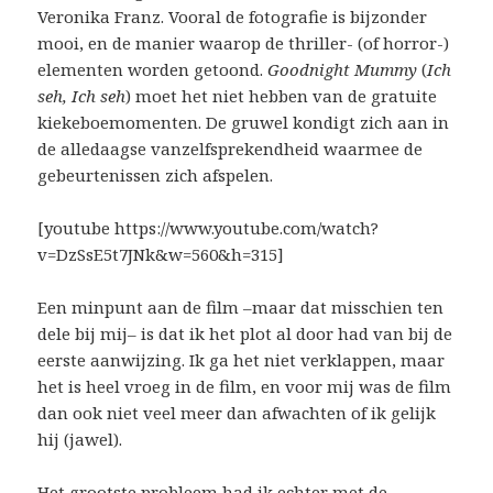
Veronika Franz. Vooral de fotografie is bijzonder
mooi, en de manier waarop de thriller- (of horror-)
elementen worden getoond.
Goodnight Mummy
(
Ich
seh, Ich seh
) moet het niet hebben van de gratuite
kiekeboemomenten. De gruwel kondigt zich aan in
de alledaagse vanzelfsprekendheid waarmee de
gebeurtenissen zich afspelen.
[youtube https://www.youtube.com/watch?
v=DzSsE5t7JNk&w=560&h=315]
Een minpunt aan de film –maar dat misschien ten
dele bij mij– is dat ik het plot al door had van bij de
eerste aanwijzing. Ik ga het niet verklappen, maar
het is heel vroeg in de film, en voor mij was de film
dan ook niet veel meer dan afwachten of ik gelijk
hij (jawel).
Het grootste probleem had ik echter met de