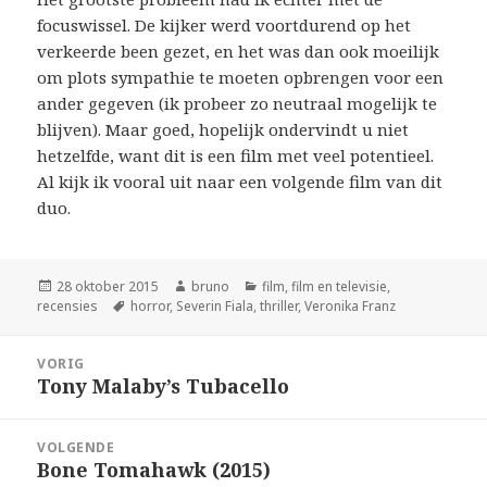
focuswissel. De kijker werd voortdurend op het
verkeerde been gezet, en het was dan ook moeilijk
om plots sympathie te moeten opbrengen voor een
ander gegeven (ik probeer zo neutraal mogelijk te
blijven). Maar goed, hopelijk ondervindt u niet
hetzelfde, want dit is een film met veel potentieel.
Al kijk ik vooral uit naar een volgende film van dit
duo.
Geplaatst
Auteur
Categorieën
28 oktober 2015
bruno
film
,
film en televisie
,
op
Tags
recensies
horror
,
Severin Fiala
,
thriller
,
Veronika Franz
Bericht
VORIG
navigatie
Tony Malaby’s Tubacello
Vorig
bericht:
VOLGENDE
Bone Tomahawk (2015)
Volgend