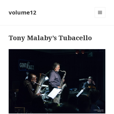
volume12
MENU
EN
WIDGETS
Tony Malaby’s Tubacello