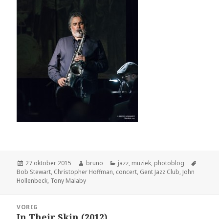
Geplaatst
Auteur
Categorieën
Tags
27 oktober 2015
bruno
jazz
,
muziek
,
photoblog
op
Bob Stewart
,
Christopher Hoffman
,
concert
,
Gent Jazz Club
,
John
Hollenbeck
,
Tony Malaby
Bericht
VORIG
navigatie
In Their Skin (2012)
Vorig