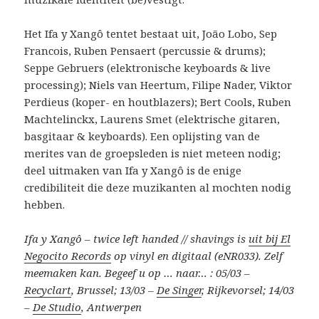
Het Ifa y Xangô tentet bestaat uit, João Lobo, Sep
Francois, Ruben Pensaert (percussie & drums);
Seppe Gebruers (elektronische keyboards & live
processing); Niels van Heertum, Filipe Nader, Viktor
Perdieus (koper- en houtblazers); Bert Cools, Ruben
Machtelinckx, Laurens Smet (elektrische gitaren,
basgitaar & keyboards). Een oplijsting van de
merites van de groepsleden is niet meteen nodig;
deel uitmaken van Ifa y Xangô is de enige
credibiliteit die deze muzikanten al mochten nodig
hebben.
Ifa y Xangô – twice left handed // shavings is
uit bij El
Negocito Records
op vinyl en digitaal (eNR033). Zelf
meemaken kan. Begeef u op … naar… : 05/03 –
Recyclart
, Brussel; 13/03 –
De Singer
, Rijkevorsel; 14/03
–
De Studio
, Antwerpen