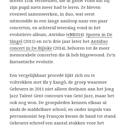
docent Erik Vermeulen, die al gauw vond dat hij
zijn pupil niets meer had te leren. Ze bleven
evenwel samenwerken, in duo, wat eerst
uitmondde in een lange aanloop naar een paar
concerten, en achteraf weerslag vond in het
evolutieve album,
Antiduo
(
eNR014
).
Sporen in De
Singel
(2011) en zo’n drie jaar later het
Antiduo
concert in De Bijloke
(2014), behoren tot de meer
memorabele concerten die ik heb bijgewoond. Zo’n
fantastische evolutie.
Een vergelijkbaar procedé lijkt zich nu te
voltrekken met Ifa y Xangô, de groep waarmee
Gebruers in 2011 niet alleen deelnam aan het Jong
Jazz Talent Gent concours van Gent Jazz, maar het
ook nog won. De groepsleden kennen elkaar al
sinds de middelbare school, en onder impuls van
percussionist Sep François kwam de band tot stand.
Gebruers schreef een aantal stukken voor het