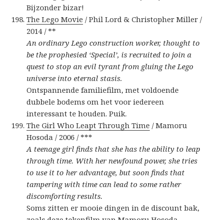
Bijzonder bizar!
The Lego Movie
/ Phil Lord & Christopher Miller /
2014 / **
An ordinary Lego construction worker, thought to
be the prophesied ‘Special’, is recruited to join a
quest to stop an evil tyrant from gluing the Lego
universe into eternal stasis.
Ontspannende familiefilm, met voldoende
dubbele bodems om het voor iedereen
interessant te houden. Puik.
The Girl Who Leapt Through Time
/ Mamoru
Hosoda / 2006 / ***
A teenage girl finds that she has the ability to leap
through time. With her newfound power, she tries
to use it to her advantage, but soon finds that
tampering with time can lead to some rather
discomforting results.
Soms zitten er mooie dingen in de discount bak,
zoals deze tekenfilm van Mamoru Hosoda.