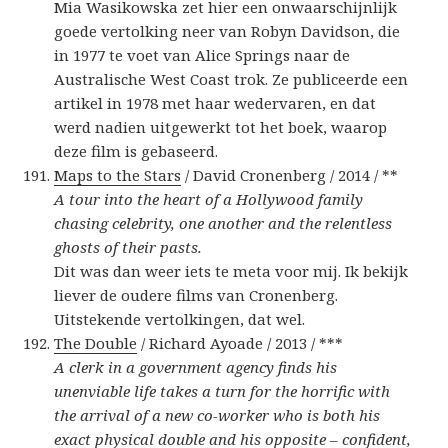
Mia Wasikowska zet hier een onwaarschijnlijk
goede vertolking neer van Robyn Davidson, die
in 1977 te voet van Alice Springs naar de
Australische West Coast trok. Ze publiceerde een
artikel in 1978 met haar wedervaren, en dat
werd nadien uitgewerkt tot het boek, waarop
deze film is gebaseerd.
Maps to the Stars
/ David Cronenberg / 2014 / **
A tour into the heart of a Hollywood family
chasing celebrity, one another and the relentless
ghosts of their pasts.
Dit was dan weer iets te meta voor mij. Ik bekijk
liever de oudere films van Cronenberg.
Uitstekende vertolkingen, dat wel.
The Double
/ Richard Ayoade / 2013 / ***
A clerk in a government agency finds his
unenviable life takes a turn for the horrific with
the arrival of a new co-worker who is both his
exact physical double and his opposite – confident,