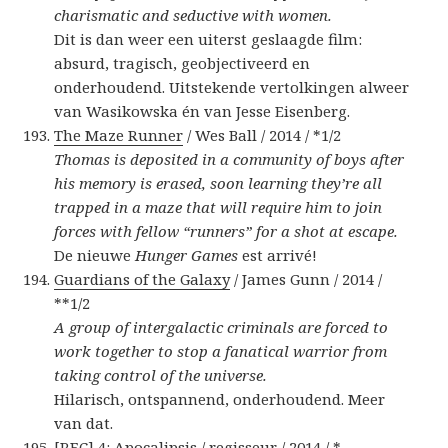
charismatic and seductive with women.
Dit is dan weer een uiterst geslaagde film:
absurd, tragisch, geobjectiveerd en
onderhoudend. Uitstekende vertolkingen alweer
van Wasikowska én van Jesse Eisenberg.
The Maze Runner
/ Wes Ball / 2014 / *1/2
Thomas is deposited in a community of boys after
his memory is erased, soon learning they’re all
trapped in a maze that will require him to join
forces with fellow “runners” for a shot at escape.
De nieuwe
Hunger Games
est arrivé!
Guardians of the Galaxy
/ James Gunn / 2014 /
**1/2
A group of intergalactic criminals are forced to
work together to stop a fanatical warrior from
taking control of the universe.
Hilarisch, ontspannend, onderhoudend. Meer
van dat.
[REC] 4: Apocalipsis
/ regisseur / 2014 / *