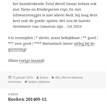
het baanbrekende
Total Recall
(maar helaas ook
met
Twins
en
Kindergarten Cop
). En ziet:
Schwarzenegger is niet alleen
back
, hij mag deze
keer ook ‘de goede’ spelen. Het zou de laatste
terminator
van Cameron zijn… tot 2015!
0 te vermijden / * slecht, maar bekijkbaar / ** goed /
*** zeer goed / **** fantastisch (meer
uitleg bij de
quotering
)
(films
vorige maand
)
Geplaatst
Auteur
Categorieën
15 januari 2015
bruno
film
,
film en televisie
,
op
Tags
recensies
lijstjes
,
televisie
Bericht
VORIG
navigatie
Boeken 201409-12
Vorig
bericht: