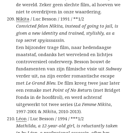
de wereld. Zeker geen slechte film, al hoeven we
niet te overdrijven in onze waardering.
Nikita
/ Luc Besson / 1991 / **1/2
Convicted felon Nikita, instead of going to jail, is
given a new identity and trained, stylishly, as a
top secret spy/assassin.
Een bijzonder trage film, naar hedendaagse
maatstaf, ondanks het wervelend en lichtjes
controversieel onderwerp. Besson bouwt de
fundamenten van zijn filmische visie uit
Subway
verder uit, na zijn eerder romantische escape
met
Le Grand Bleu
. De film kreeg twee jaar later
een remake met
Point of No Retur
n (met Bridget
Fonda in de hoofdrol), en werd achteraf
uitgewerkt tot twee series (
La Femme Nikita
,
1997-2001 &
Nikita
, 2010-2013).
Léon
/ Luc Besson / 1994 / ***1/2
Mathilda, a 12-year-old girl, is reluctantly taken
in by Léon, a professional assassin, after her