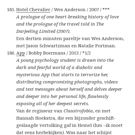
Hotel Chevalier
/ Wes Anderson / 2007 / ***
A prologue of one heart-breaking history of love
and the prologue of the travel told in The
Darjeeling Limited (2007).
Een dertien minuten pareltje van Wes Anderson,
met Jason Schwartzman en Natalie Portman.
App
/ Bobby Boermans / 2013 / *1/2
A young psychology student is drawn into the
dark and fearful world of a diabolic and
mysterious App that starts to terrorize her,
distributing compromising photographs, videos
and text messages about herself and delves deeper
and deeper into her personal life, flawlessly
exposing all of her deepest secrets.
Van de regisseur van
Claustrofobia
, en met
Hannah Hoekstra, die een bijzonder geschift-
geslaagde vertolking gaf in Hemel (hm –ik moet
dat eens herbekijken). Was naar het schijnt