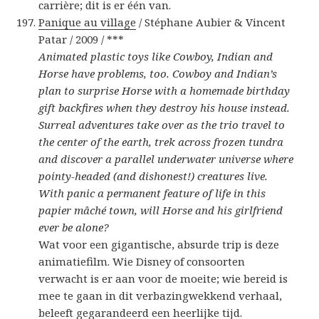
carrière; dit is er één van.
Panique au village
/ Stéphane Aubier & Vincent
Patar / 2009 / ***
Animated plastic toys like Cowboy, Indian and
Horse have problems, too. Cowboy and Indian’s
plan to surprise Horse with a homemade birthday
gift backfires when they destroy his house instead.
Surreal adventures take over as the trio travel to
the center of the earth, trek across frozen tundra
and discover a parallel underwater universe where
pointy-headed (and dishonest!) creatures live.
With panic a permanent feature of life in this
papier mâché town, will Horse and his girlfriend
ever be alone?
Wat voor een gigantische, absurde trip is deze
animatiefilm. Wie Disney of consoorten
verwacht is er aan voor de moeite; wie bereid is
mee te gaan in dit verbazingwekkend verhaal,
beleeft gegarandeerd een heerlijke tijd.