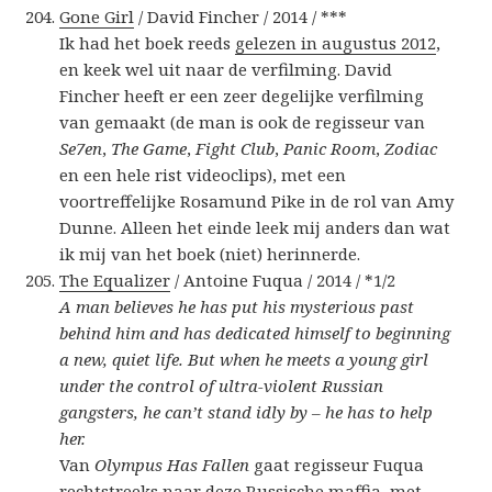
Gone Girl
/ David Fincher / 2014 / ***
Ik had het boek reeds
gelezen in augustus 2012
,
en keek wel uit naar de verfilming. David
Fincher heeft er een zeer degelijke verfilming
van gemaakt (de man is ook de regisseur van
Se7en
,
The Game
,
Fight Club
,
Panic Room
,
Zodiac
en een hele rist videoclips), met een
voortreffelijke Rosamund Pike in de rol van Amy
Dunne. Alleen het einde leek mij anders dan wat
ik mij van het boek (niet) herinnerde.
The Equalizer
/ Antoine Fuqua / 2014 / *1/2
A man believes he has put his mysterious past
behind him and has dedicated himself to beginning
a new, quiet life. But when he meets a young girl
under the control of ultra-violent Russian
gangsters, he can’t stand idly by – he has to help
her.
Van
Olympus Has Fallen
gaat regisseur Fuqua
rechtstreeks naar deze Russische maffia, met