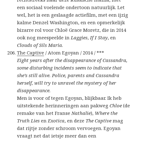
een sociaal voelende ondertoon natuurlijk. Let
wel, het is een geslaagde actiefilm, met een ijzig
kalme Denzel Washington, en een opmerkelijk
bizarre rol voor Chloë Grace Moretz, die in 2014
ook nog meespeelde in
Laggies
,
If I Stay
, en
Clouds of Sils Maria
.
The Captive
/ Atom Egoyan / 2014 / ***
Eight years after the disappearance of Cassandra,
some disturbing incidents seem to indicate that
she’s still alive. Police, parents and Cassandra
herself, will try to unravel the mystery of her
disappearance.
Men is voor of tegen Egoyan, blijkbaar. Ik heb
uitstekende herinneringen aan pakweg
Chloe
(de
remake van het Franse
Nathalie
),
Where the
Truth Lies
en
Exotica
, en deze
The Captive
mag
dat rijtje zonder schroom vervoegen. Egoyan
vraagt net dat ietsje meer dan een