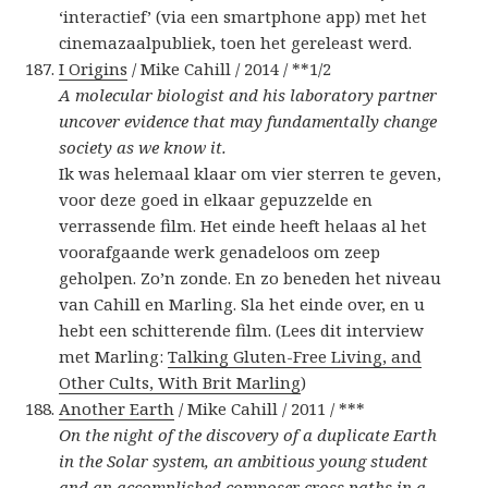
‘interactief’ (via een smartphone app) met het
cinemazaalpubliek, toen het gereleast werd.
I Origins
/ Mike Cahill / 2014 / **1/2
A molecular biologist and his laboratory partner
uncover evidence that may fundamentally change
society as we know it.
Ik was helemaal klaar om vier sterren te geven,
voor deze goed in elkaar gepuzzelde en
verrassende film. Het einde heeft helaas al het
voorafgaande werk genadeloos om zeep
geholpen. Zo’n zonde. En zo beneden het niveau
van Cahill en Marling. Sla het einde over, en u
hebt een schitterende film. (Lees dit interview
met Marling:
Talking Gluten-Free Living, and
Other Cults, With Brit Marling
)
Another Earth
/ Mike Cahill / 2011 / ***
On the night of the discovery of a duplicate Earth
in the Solar system, an ambitious young student
and an accomplished composer cross paths in a