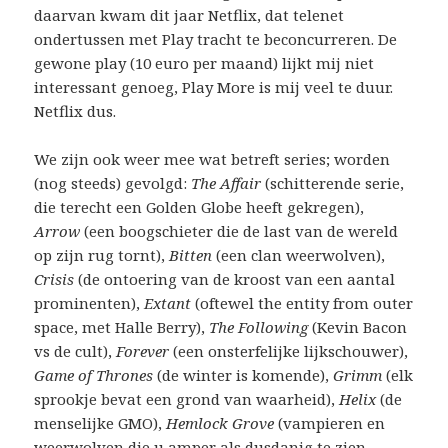
daarvan kwam dit jaar Netflix, dat telenet
ondertussen met Play tracht te beconcurreren. De
gewone play (10 euro per maand) lijkt mij niet
interessant genoeg, Play More is mij veel te duur.
Netflix dus.
We zijn ook weer mee wat betreft series; worden
(nog steeds) gevolgd:
The Affair
(schitterende serie,
die terecht een Golden Globe heeft gekregen),
Arrow
(een boogschieter die de last van de wereld
op zijn rug tornt),
Bitten
(een clan weerwolven),
Crisis
(de ontoering van de kroost van een aantal
prominenten),
Extant
(oftewel the entity from outer
space, met Halle Berry),
The Following
(Kevin Bacon
vs de cult),
Forever
(een onsterfelijke lijkschouwer),
Game of Thrones
(de winter is komende),
Grimm
(elk
sprookje bevat een grond van waarheid),
Helix
(de
menselijke GMO),
Hemlock Grove
(vampieren en
weerwolven die u amper als dusdanig te zien