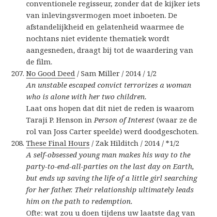
conventionele regisseur, zonder dat de kijker iets
van inlevingsvermogen moet inboeten. De
afstandelijkheid en gelatenheid waarmee de
nochtans niet evidente thematiek wordt
aangesneden, draagt bij tot de waardering van
de film.
No Good Deed
/ Sam Miller / 2014 / 1/2
An unstable escaped convict terrorizes a woman
who is alone with her two children.
Laat ons hopen dat dit niet de reden is waarom
Taraji P. Henson in
Person of Interest
(waar ze de
rol van Joss Carter speelde) werd doodgeschoten.
These Final Hours
/ Zak Hilditch / 2014 / *1/2
A self-obsessed young man makes his way to the
party-to-end-all-parties on the last day on Earth,
but ends up saving the life of a little girl searching
for her father. Their relationship ultimately leads
him on the path to redemption.
Ofte: wat zou u doen tijdens uw laatste dag van