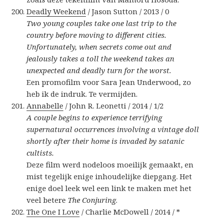
Deadly Weekend
/ Jason Sutton / 2013 / 0
Two young couples take one last trip to the
country before moving to different cities.
Unfortunately, when secrets come out and
jealously takes a toll the weekend takes an
unexpected and deadly turn for the worst.
Een promofilm voor Sara Jean Underwood, zo
heb ik de indruk. Te vermijden.
Annabelle
/ John R. Leonetti / 2014 / 1/2
A couple begins to experience terrifying
supernatural occurrences involving a vintage doll
shortly after their home is invaded by satanic
cultists.
Deze film werd nodeloos moeilijk gemaakt, en
mist tegelijk enige inhoudelijke diepgang. Het
enige doel leek wel een link te maken met het
veel betere
The Conjuring
.
The One I Love
/ Charlie McDowell / 2014 / *