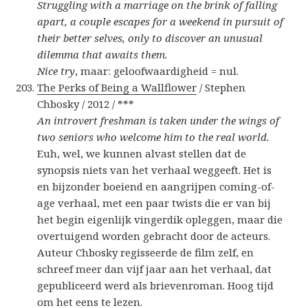
Struggling with a marriage on the brink of falling
apart, a couple escapes for a weekend in pursuit of
their better selves, only to discover an unusual
dilemma that awaits them.
Nice try
, maar: geloofwaardigheid = nul.
The Perks of Being a Wallflower
/ Stephen
Chbosky / 2012 / ***
An introvert freshman is taken under the wings of
two seniors who welcome him to the real world.
Euh, wel, we kunnen alvast stellen dat de
synopsis niets van het verhaal weggeeft. Het is
en bijzonder boeiend en aangrijpen coming-of-
age verhaal, met een paar twists die er van bij
het begin eigenlijk vingerdik opleggen, maar die
overtuigend worden gebracht door de acteurs.
Auteur Chbosky regisseerde de film zelf, en
schreef meer dan vijf jaar aan het verhaal, dat
gepubliceerd werd als brievenroman. Hoog tijd
om het eens te lezen.