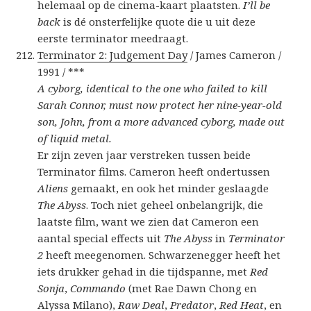
helemaal op de cinema-kaart plaatsten.
I’ll be
back
is dé onsterfelijke quote die u uit deze
eerste terminator meedraagt.
Terminator 2: Judgement Day
/ James Cameron /
1991 / ***
A cyborg, identical to the one who failed to kill
Sarah Connor, must now protect her nine-year-old
son, John, from a more advanced cyborg, made out
of liquid metal.
Er zijn zeven jaar verstreken tussen beide
Terminator films. Cameron heeft ondertussen
Aliens
gemaakt, en ook het minder geslaagde
The Abyss
. Toch niet geheel onbelangrijk, die
laatste film, want we zien dat Cameron een
aantal special effects uit
The Abyss
in
Terminator
2
heeft meegenomen. Schwarzenegger heeft het
iets drukker gehad in die tijdspanne, met
Red
Sonja
,
Commando
(met Rae Dawn Chong en
Alyssa Milano),
Raw Deal
,
Predator
,
Red Heat
, en