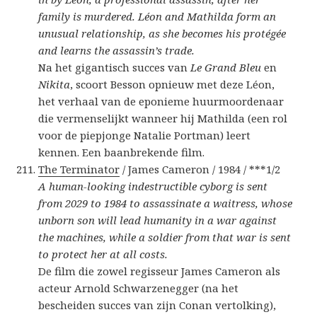
family is murdered. Léon and Mathilda form an
unusual relationship, as she becomes his protégée
and learns the assassin’s trade.
Na het gigantisch succes van
Le Grand Bleu
en
Nikita
, scoort Besson opnieuw met deze Léon,
het verhaal van de eponieme huurmoordenaar
die vermenselijkt wanneer hij Mathilda (een rol
voor de piepjonge Natalie Portman) leert
kennen. Een baanbrekende film.
The Terminator
/ James Cameron / 1984 / ***1/2
A human-looking indestructible cyborg is sent
from 2029 to 1984 to assassinate a waitress, whose
unborn son will lead humanity in a war against
the machines, while a soldier from that war is sent
to protect her at all costs.
De film die zowel regisseur James Cameron als
acteur Arnold Schwarzenegger (na het
bescheiden succes van zijn Conan vertolking),