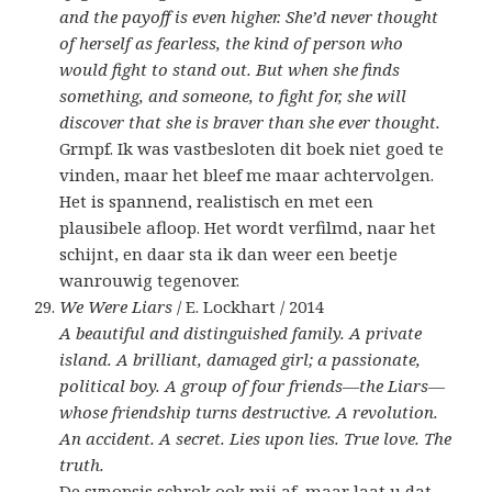
and the payoff is even higher. She’d never thought
of herself as fearless, the kind of person who
would fight to stand out. But when she finds
something, and someone, to fight for, she will
discover that she is braver than she ever thought.
Grmpf. Ik was vastbesloten dit boek niet goed te
vinden, maar het bleef me maar achtervolgen.
Het is spannend, realistisch en met een
plausibele afloop. Het wordt verfilmd, naar het
schijnt, en daar sta ik dan weer een beetje
wanrouwig tegenover.
We Were Liars
/ E. Lockhart / 2014
A beautiful and distinguished family. A private
island. A brilliant, damaged girl; a passionate,
political boy. A group of four friends—the Liars—
whose friendship turns destructive. A revolution.
An accident. A secret. Lies upon lies. True love. The
truth.
De synopsis schrok ook mij af, maar laat u dat