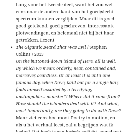
bang voor het tweede deel, want het zou wel
eens naar de andere kant van het goed/slecht
spectrum kunnen verglijden. Maar dit is goed:
goed getekend, goed geschreven, interessante
plotwendingen, en helemaal niet bij het haar
getrokken. Lezen!
The Gigantic Beard That Was Evil
/ Stephen
Collins / 2013
On the buttoned-down island of Here, all is well.
By which we mean: orderly, neat, contained and,
moreover, beardless. Or at least it is until one
famous day, when Dave, bald but for a single hair,
finds himself assailed by a terrifying,
unstoppable… monster*! Where did it come from?
How should the islanders deal with it? And what,
most importantly, are they going to do with Dave?
Maar ziet eens hoe mooi. Poetry in motion, en
als u het verhaal leest, zal u begrijpen wat ik
bedoel. Het boek is een lyrisch gedicht, zowel wat