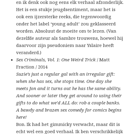
en ik denk ook nog eens elk verhaal afzonderlijk.
Het is een stukje jeugdsentiment, maar het is
ook een ijzersterke reeks, die tegenwoordig
onder het label ‘young adult’ zou geklasseerd
worden. Absoluut de moeite om te lezen. (Van
dezelfde auteur als Sambre trouwens, hoewel hij
daarvoor zijn pseudoniem naar Yslaire heeft
veranderd.)
Sex Criminals, Vol. 1: One Weird Trick
/ Matt
Fraction / 2014
Suzie’s just a regular gal with an irregular gift:
when she has sex, she stops time. One day she
meets Jon and it turns out he has the same ability.
And sooner or later they get around to using their
gifts to do what we’d ALL do: rob a couple banks.
A bawdy and brazen sex comedy for comics begins
here!
Bon. Ik had het gimmicky verwacht, maar dit is
echt wel een goed verhaal. Ik ben verschrikkelijk