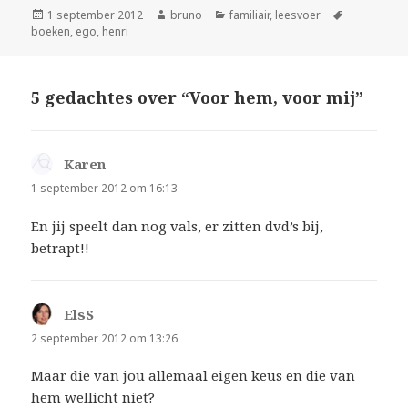
Geplaatst
Auteur
Categorieën
Tags
1 september 2012
bruno
familiair
,
leesvoer
op
boeken
,
ego
,
henri
5 gedachtes over “Voor hem, voor mij”
Karen
schreef:
1 september 2012 om 16:13
En jij speelt dan nog vals, er zitten dvd’s bij,
betrapt!!
ElsS
schreef:
2 september 2012 om 13:26
Maar die van jou allemaal eigen keus en die van
hem wellicht niet?