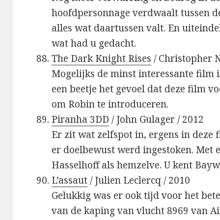
hoofdpersonnage verdwaalt tussen de
alles wat daartussen valt. En uiteind
wat had u gedacht.
The Dark Knight Rises
/ Christopher N
Mogelijks de minst interessante film 
een beetje het gevoel dat deze film v
om Robin te introduceren.
Piranha 3DD
/ John Gulager / 2012
Er zit wat zelfspot in, ergens in deze 
er doelbewust werd ingestoken. Met 
Hasselhoff als hemzelve. U kent Bayw
L’assaut
/ Julien Leclercq / 2010
Gelukkig was er ook tijd voor het bet
van de kaping van vlucht 8969 van Ai