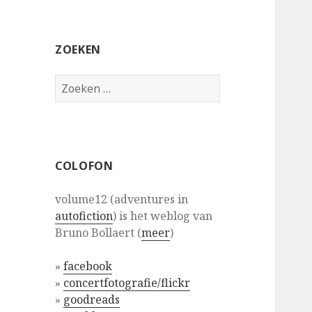
ZOEKEN
Zoeken
naar:
COLOFON
volume12 (adventures in
autofiction
) is het weblog van
Bruno Bollaert (
meer
)
»
facebook
»
concertfotografie/flickr
»
goodreads