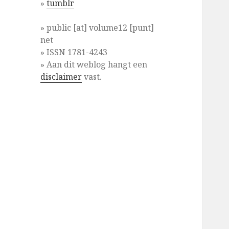
»
tumblr
» public [at] volume12 [punt]
net
» ISSN 1781-4243
» Aan dit weblog hangt een
disclaimer
vast.