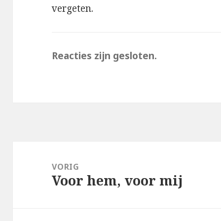
vergeten.
Reacties zijn gesloten.
Bericht
navigatie
VORIG
Voor hem, voor mij
Vorig
bericht: