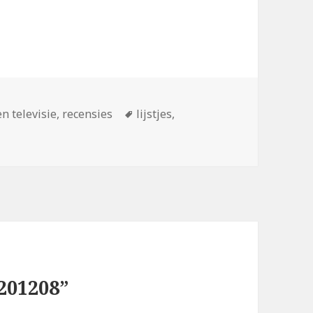
ën
Tags
en televisie
,
recensies
lijstjes
,
201208”