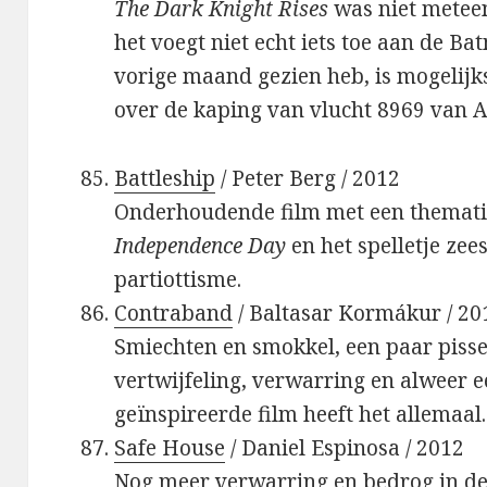
The Dark Knight Rises
was niet meteen
het voegt niet echt iets toe aan de B
vorige maand gezien heb, is mogelij
over de kaping van vlucht 8969 van A
Battleship
/ Peter Berg / 2012
Onderhoudende film met een thematie
Independence Day
en het spelletje ze
partiottisme.
Contraband
/ Baltasar Kormákur / 20
Smiechten en smokkel, een paar pisse
vertwijfeling, verwarring en alweer e
geïnspireerde film heeft het allemaal.
Safe House
/ Daniel Espinosa / 2012
Nog meer verwarring en bedrog in de