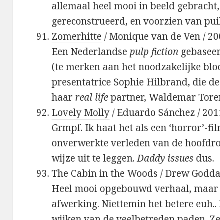
allemaal heel mooi in beeld gebracht
gereconstrueerd, en voorzien van puik
Zomerhitte
/ Monique van de Ven / 2
Een Nederlandse
pulp fiction
gebaseer
(te merken aan het noodzakelijke blo
presentatrice Sophie Hilbrand, die d
haar
real life
partner, Waldemar Toren
Lovely Molly
/ Eduardo Sánchez / 201
Grmpf. Ik haat het als een ‘horror’-f
onverwerkte verleden van de hoofdro
wijze uit te leggen.
Daddy issues
dus.
The Cabin in the Woods
/ Drew Godda
Heel mooi opgebouwd verhaal, maar d
afwerking. Niettemin het betere euh.. 
wijken van de veelbetreden paden. Ze