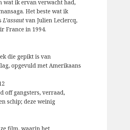
 wat ik ervan verwacht had,
atmansaga. Het beste wat ik
ks
L’assaut
van Julien Leclercq,
ir France in 1994.
k die gepikt is van
eslag, opgevuld met Amerikaans
12
d off gangsters, verraad,
en schip; deze weinig
ze film, waarin het