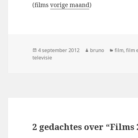
(films
vorige maand
)
Geplaatst
Auteur
Categorie
4 september 2012
bruno
film
,
film 
op
televisie
2 gedachtes over “Films 