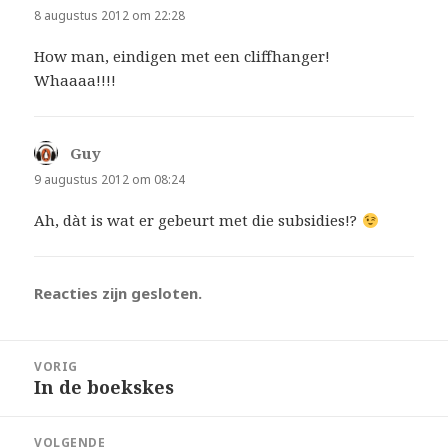
8 augustus 2012 om 22:28
How man, eindigen met een cliffhanger!
Whaaaa!!!!
Guy
schreef:
9 augustus 2012 om 08:24
Ah, dàt is wat er gebeurt met die subsidies!?
Reacties zijn gesloten.
Bericht
VORIG
navigatie
In de boekskes
Vorig
bericht:
VOLGENDE