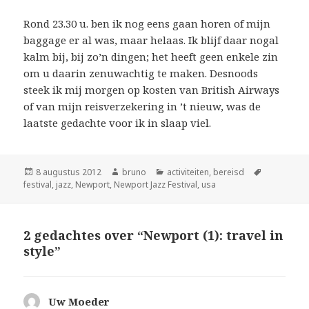
Rond 23.30 u. ben ik nog eens gaan horen of mijn
baggage er al was, maar helaas. Ik blijf daar nogal
kalm bij, bij zo’n dingen; het heeft geen enkele zin
om u daarin zenuwachtig te maken. Desnoods
steek ik mij morgen op kosten van British Airways
of van mijn reisverzekering in ’t nieuw, was de
laatste gedachte voor ik in slaap viel.
Geplaatst
Auteur
Categorieën
Tags
8 augustus 2012
bruno
activiteiten
,
bereisd
op
festival
,
jazz
,
Newport
,
Newport Jazz Festival
,
usa
2 gedachtes over “Newport (1): travel in
style”
Uw Moeder
schreef: