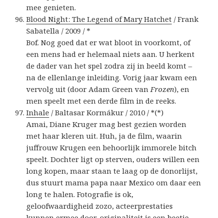
mee genieten.
Blood Night: The Legend of Mary Hatchet
/ Frank
Sabatella / 2009 / *
Bof. Nog goed dat er wat bloot in voorkomt, of
een mens had er helemaal niets aan. U herkent
de dader van het spel zodra zij in beeld komt –
na de ellenlange inleiding. Vorig jaar kwam een
vervolg uit (door Adam Green van
Frozen
), en
men speelt met een derde film in de reeks.
Inhale
/ Baltasar Kormákur / 2010 / *(*)
Amai, Diane Kruger mag best gezien worden
met haar kleren uit. Huh, ja de film, waarin
juffrouw Krugen een behoorlijk immorele bitch
speelt. Dochter ligt op sterven, ouders willen een
long kopen, maar staan te laag op de donorlijst,
dus stuurt mama papa naar Mexico om daar een
long te halen. Fotografie is ok,
geloofwaardigheid zozo, acteerprestaties
kunnen ermee door, originaliteit is een beetje