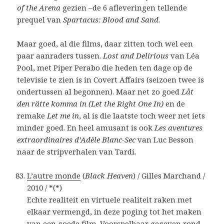
of the Arena
gezien –de 6 afleveringen tellende
prequel van
Spartacus: Blood and Sand
.
Maar goed, al die films, daar zitten toch wel een
paar aanraders tussen.
Lost and Delirious
van Léa
Pool, met Piper Perabo die heden ten dage op de
televisie te zien is in Covert Affairs (seizoen twee is
ondertussen al begonnen). Maar net zo goed
Låt
den rätte komma in (Let the Right One In)
en de
remake
Let me in
, al is die laatste toch weer net iets
minder goed. En heel amusant is ook
Les aventures
extraordinaires d’Adèle Blanc-Sec
van Luc Besson
naar de stripverhalen van Tardi.
L’autre monde
(
Black Heaven
) / Gilles Marchand /
2010 / *(*)
Echte realiteit en virtuele realiteit raken met
elkaar vermengd, in deze poging tot het maken
van een goede film. Voorspelbaar gegeven rond