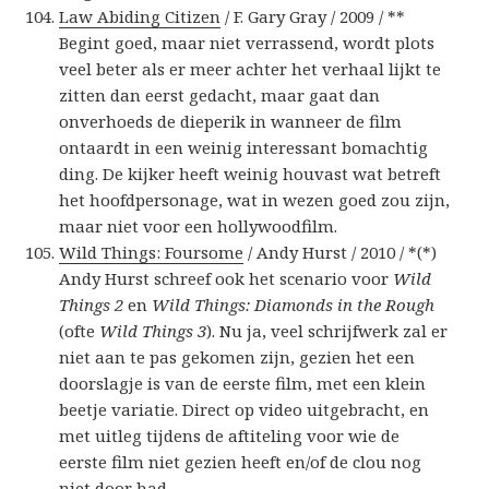
Law Abiding Citizen
/ F. Gary Gray / 2009 / **
Begint goed, maar niet verrassend, wordt plots
veel beter als er meer achter het verhaal lijkt te
zitten dan eerst gedacht, maar gaat dan
onverhoeds de dieperik in wanneer de film
ontaardt in een weinig interessant bomachtig
ding. De kijker heeft weinig houvast wat betreft
het hoofdpersonage, wat in wezen goed zou zijn,
maar niet voor een hollywoodfilm.
Wild Things: Foursome
/ Andy Hurst / 2010 / *(*)
Andy Hurst schreef ook het scenario voor
Wild
Things 2
en
Wild Things: Diamonds in the Rough
(ofte
Wild Things 3
). Nu ja, veel schrijfwerk zal er
niet aan te pas gekomen zijn, gezien het een
doorslagje is van de eerste film, met een klein
beetje variatie. Direct op video uitgebracht, en
met uitleg tijdens de aftiteling voor wie de
eerste film niet gezien heeft en/of de clou nog
niet door had.