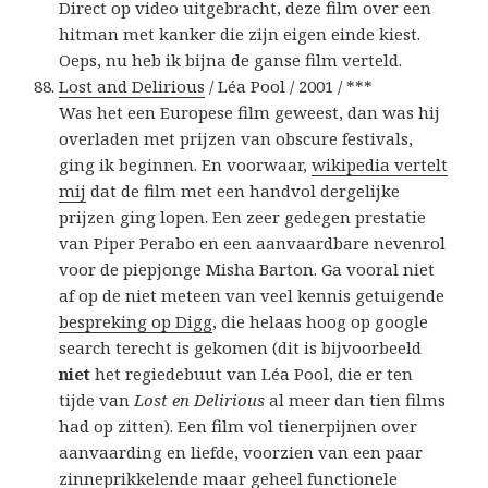
Direct op video uitgebracht, deze film over een
hitman met kanker die zijn eigen einde kiest.
Oeps, nu heb ik bijna de ganse film verteld.
Lost and Delirious
/ Léa Pool / 2001 / ***
Was het een Europese film geweest, dan was hij
overladen met prijzen van obscure festivals,
ging ik beginnen. En voorwaar,
wikipedia vertelt
mij
dat de film met een handvol dergelijke
prijzen ging lopen. Een zeer gedegen prestatie
van Piper Perabo en een aanvaardbare nevenrol
voor de piepjonge Misha Barton. Ga vooral niet
af op de niet meteen van veel kennis getuigende
bespreking op Digg
, die helaas hoog op google
search terecht is gekomen (dit is bijvoorbeeld
niet
het regiedebuut van Léa Pool, die er ten
tijde van
Lost en Delirious
al meer dan tien films
had op zitten). Een film vol tienerpijnen over
aanvaarding en liefde, voorzien van een paar
zinneprikkelende maar geheel functionele