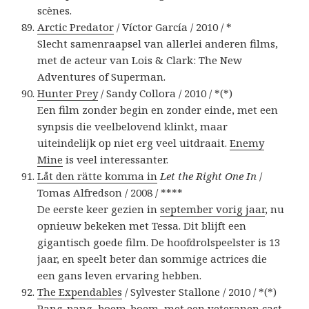
scènes.
Arctic Predator
/ Víctor García / 2010 / *
Slecht samenraapsel van allerlei anderen films,
met de acteur van Lois & Clark: The New
Adventures of Superman.
Hunter Prey
/ Sandy Collora / 2010 / *(*)
Een film zonder begin en zonder einde, met een
synpsis die veelbelovend klinkt, maar
uiteindelijk op niet erg veel uitdraait.
Enemy
Mine
is veel interessanter.
Låt den rätte komma in
Let the Right One In
/
Tomas Alfredson / 2008 / ****
De eerste keer gezien in
september vorig jaar
, nu
opnieuw bekeken met Tessa. Dit blijft een
gigantisch goede film. De hoofdrolspeelster is 13
jaar, en speelt beter dan sommige actrices die
een gans leven ervaring hebben.
The Expendables
/ Sylvester Stallone / 2010 / *(*)
Pang-pang, boem-boem, met een veteranen cast,