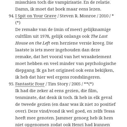
misschien toch die vampirisatie. En de relatie.
Damn, ik moet dat boek maar eens lezen.
I Spit on Your Grave
/ Steven R. Monroe / 2010 / *
(*)
De remake van de (min of meer) gelijknamige
cultfilm uit 1978, gelijk onlangs ook
The Last
House on the Left
een herziene versie kreeg. Die
laatste is iets meer ingehouden dan deze
remake, dat het vooral van het wraakelement
moet hebben en veel minder van psychologische
diepgang. Ik ga het origineel ook eens bekijken,
ik heb dat hier wel ergens rondslingeren.
Fantastic Four
/ Tim Story / 2005 / **(*)
Ik had die zeker al eens gezien, die film,
tenminste, dat denk ik toch. Ik heb in elk geval
de tweede gezien (en daar was ik niet zo positief
over). Deze vind/vond ik wel goed, en zelfs Tessa
heeft mee genoten. Jammer genoeg heb ik hem
niet opgenomen zodat ook Henri had kunnen