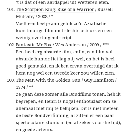
’t Is dat of een aardappel uit Wetteren eten.
The Scorpion King: Rise of a Warrior
/ Russell
Mulcahy / 2008 / *
Voelt een beetje aan gelijk zo’n Aziatische
kunstmatige film met slechte acteurs en een
weinig overtuigend script.
Fantastic Mr. Fox
/ Wes Anderson / 2009 / ***
Een heel erg absurde film, enfin, een film vol
absurde humor. Het lag mij wel, en het is heel
goed gemaakt, en ik ben ervan overtuigd dat ik
hem nog wel een tweede keer zou willen zien.
The Man with the Golden Gun
/ Guy Hamilton /
1974 / **
Ze gaan deze zomer alle Bondfilms tonen, heb ik
begrepen, en Henri is nogal enthousiast om ze
allemaal met mij te bekijken. Dit is niet meteen
de beste Bondverfilming, al zitten er een paar
spectaculaire stunts in (en al zeker voor die tijd),
en goede acteurs.