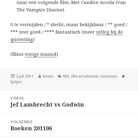
naar een volgende film. Met Candice Accola (van
The Vampire Diaries).
0 te vermijden / * slecht, maar bekijkbaar / ** goed /
*** zeer goed / **** fantastisch (meer
uitleg bij de
quotering
)
(films
vorige maand
)
Geplaatst
Auteur
Categorieën
Tags
2 juli 2011
bruno
film
,
film en televisie
,
recensies
op
lijstjes
Bericht
VORIG
navigatie
Jef Lambrecht vs Godwin
Vorig
bericht:
VOLGENDE
Boeken 201106
Volgend
bericht: