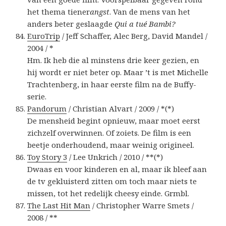
het thema tiener
angst
. Van de mens van het
anders beter geslaagde
Qui a tué Bambi?
EuroTrip
/ Jeff Schaffer, Alec Berg, David Mandel /
2004 / *
Hm. Ik heb die al minstens drie keer gezien, en
hij wordt er niet beter op. Maar ’t is met Michelle
Trachtenberg, in haar eerste film na de Buffy-
serie.
Pandorum
/ Christian Alvart / 2009 / *(*)
De mensheid begint opnieuw, maar moet eerst
zichzelf overwinnen. Of zoiets. De film is een
beetje onderhoudend, maar weinig origineel.
Toy Story 3
/ Lee Unkrich / 2010 / **(*)
Dwaas en voor kinderen en al, maar ik bleef aan
de tv gekluisterd zitten om toch maar niets te
missen, tot het redelijk cheesy einde. Grmbl.
The Last Hit Man
/ Christopher Warre Smets /
2008 / **