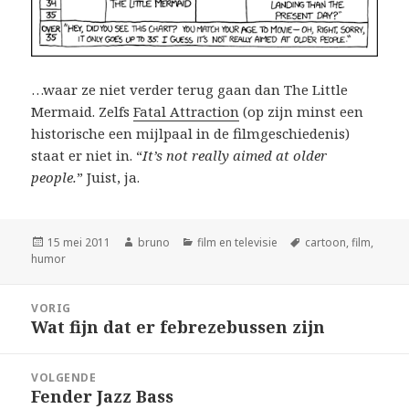
…waar ze niet verder terug gaan dan The Little
Mermaid. Zelfs
Fatal Attraction
(op zijn minst een
historische een mijlpaal in de filmgeschiedenis)
staat er niet in. “
It’s not really aimed at older
people.
” Juist, ja.
Geplaatst
Auteur
Categorieën
Tags
15 mei 2011
bruno
film en televisie
cartoon
,
film
,
op
humor
Bericht
VORIG
navigatie
Wat fijn dat er febrezebussen zijn
Vorig
bericht:
VOLGENDE
Fender Jazz Bass
Volgend