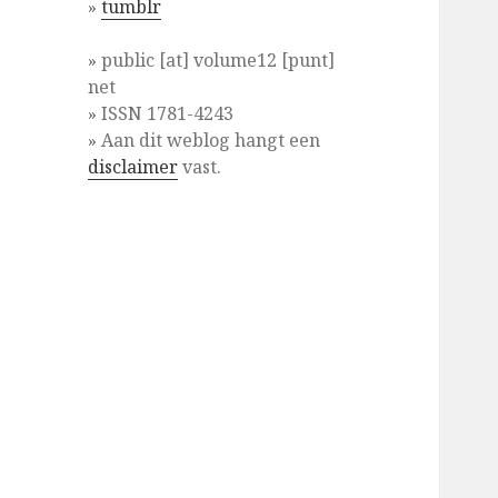
»
tumblr
» public [at] volume12 [punt]
net
» ISSN 1781-4243
» Aan dit weblog hangt een
disclaimer
vast.