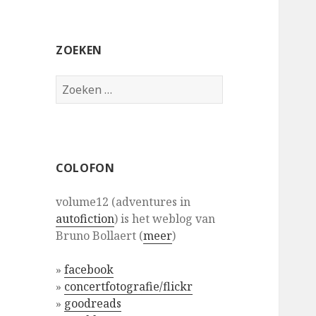
ZOEKEN
Zoeken
naar:
COLOFON
volume12 (adventures in
autofiction
) is het weblog van
Bruno Bollaert (
meer
)
»
facebook
»
concertfotografie/flickr
»
goodreads