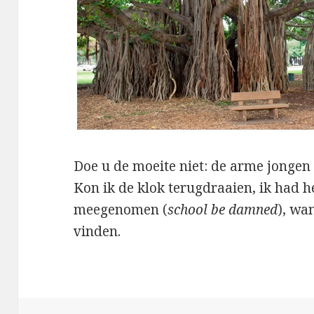
Doe u de moeite niet: de arme jongen z
Kon ik de klok terugdraaien, ik had h
meegenomen (
school be damned
), wa
vinden.