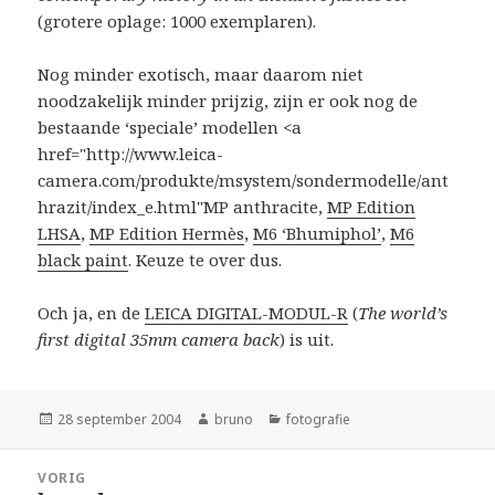
(grotere oplage: 1000 exemplaren).
Nog minder exotisch, maar daarom niet
noodzakelijk minder prijzig, zijn er ook nog de
bestaande ‘speciale’ modellen <a
href="http://www.leica-
camera.com/produkte/msystem/sondermodelle/ant
hrazit/index_e.html"MP anthracite,
MP Edition
LHSA
,
MP Edition Hermès
,
M6 ‘Bhumiphol’
,
M6
black paint
. Keuze te over dus.
Och ja, en de
LEICA DIGITAL-MODUL-R
(
The world’s
first digital 35mm camera back
) is uit.
Geplaatst
Auteur
Categorieën
28 september 2004
bruno
fotografie
op
Bericht
VORIG
navigatie