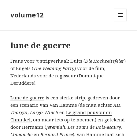
volume12
MENU
EN
WIDGETS
lune de guerre
Frans voor ’t stripverhaal; Duits (
Die Hochzeitsfeier
)
of Engels (
The Wedding Party
) voor de film;
Nederlands voor de regisseur (Dominique
Deruddere).
Lune de guerre
is een sterke strip, gedreven door
een scenario van Van Hamme (de man achter
XII
,
Thorgal
,
Largo Winch
en
Le grand pouvoir du
Chninkel
, om maar iets op te noemen) en getekend
door Hermann (
Jeremiah
,
Les Tours de Bois-Maury
,
Comanche
en
Bernard Prince
). Van Hamme laat zich