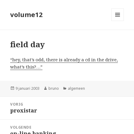
volume12
MENU
EN
WIDGETS
field day
“hey, that’s odd, there is already a cd in the drive,
what’s this?…”
Geplaatst
Auteur
Categorieën
9 januari 2003
bruno
algemeen
op
Bericht
VORIG
navigatie
proxistar
Vorig
bericht:
VOLGENDE
on-line banking
Volgend