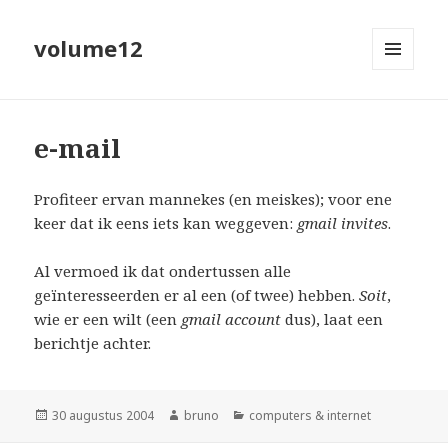
volume12
MENU
EN
WIDGETS
e-mail
Profiteer ervan mannekes (en meiskes); voor ene
keer dat ik eens iets kan weggeven:
gmail invites
.
Al vermoed ik dat ondertussen alle
geïnteresseerden er al een (of twee) hebben.
Soit
,
wie er een wilt (een
gmail account
dus), laat een
berichtje achter.
Geplaatst
Auteur
Categorieën
30 augustus 2004
bruno
computers & internet
op