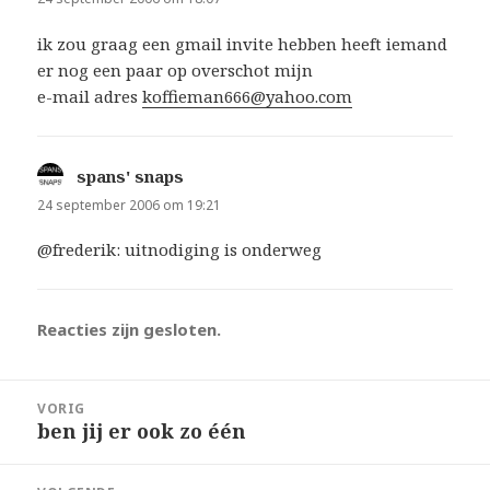
ik zou graag een gmail invite hebben heeft iemand
er nog een paar op overschot mijn
e-mail adres
koffieman666@yahoo.com
spans' snaps
schreef:
24 september 2006 om 19:21
@frederik: uitnodiging is onderweg
Reacties zijn gesloten.
Bericht
VORIG
navigatie
ben jij er ook zo één
Vorig
bericht: