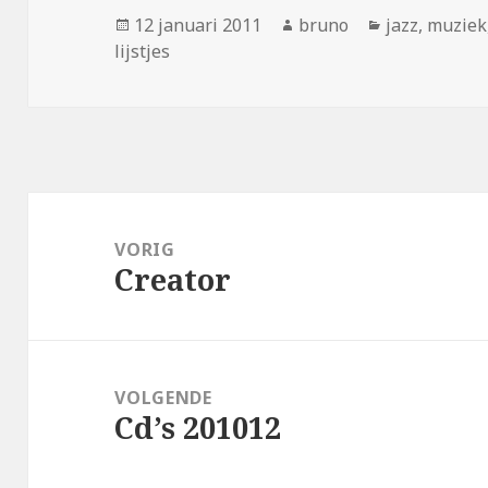
Geplaatst
Auteur
Categorieën
12 januari 2011
bruno
jazz
,
muziek
op
lijstjes
Bericht
navigatie
VORIG
Creator
Vorig
bericht:
VOLGENDE
Cd’s 201012
Volgend
bericht: