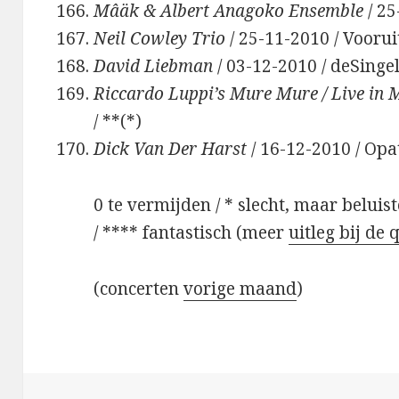
Mâäk & Albert Anagoko Ensemble
/ 25
Neil Cowley Trio
/ 25-11-2010 / Vooruit
David Liebman
/ 03-12-2010 / deSinge
Riccardo Luppi’s Mure Mure / Live in 
/ **(*)
Dick Van Der Harst
/ 16-12-2010 / Opa
0 te vermijden / * slecht, maar beluis
/ **** fantastisch (meer
uitleg bij de 
(concerten
vorige maand
)