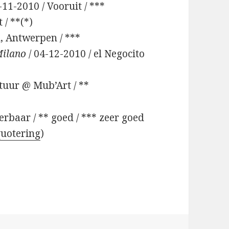
-11-2010 / Vooruit / ***
 / **(*)
l, Antwerpen / ***
Milano
/ 04-12-2010 / el Negocito
tuur @ Mub’Art / **
terbaar / ** goed / *** zeer goed
quotering
)