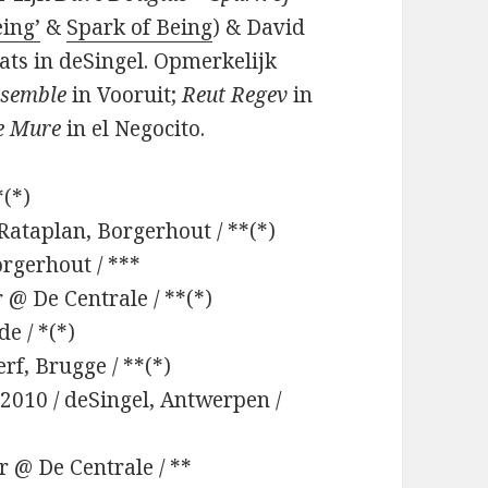
eing’
&
Spark of Being
) & David
ts in deSingel. Opmerkelijk
nsemble
in Vooruit;
Reut Regev
in
e Mure
in el Negocito.
*(*)
 Rataplan, Borgerhout / **(*)
orgerhout / ***
 @ De Centrale / **(*)
e / *(*)
rf, Brugge / **(*)
-2010 / deSingel, Antwerpen /
r @ De Centrale / **