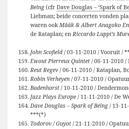
Being
(cfr
Dave Douglas – ‘Spark of B
Liebman; beide concerten vonden plaa
waren ook
Mâäk & Albert Anagoko E
de Rataplan; en
Riccardo Luppi’s Mur
John Scofield
/ 03-11-2010 / Vooruit / *
Ewout Pierreux Quintet
/ 06-11-2010 /
Reut Regev
/ 06-11-2010 / Rataplan, B
Robin Verheyen
/ 07-11-2010 / Opatuur
Badenhorst
/ 10-11-2010 / Dendermond
Jazz Plays Europe
/ 11-11-2010 / De We
Dave Douglas – Spark of Being
/ 13-11
***(*)
Todorov / Guyot
/ 21-11-2010 / Opatuu