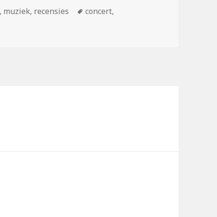
Tags
,
muziek
,
recensies
concert
,