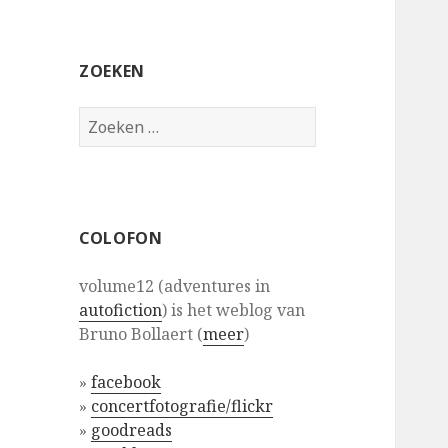
ZOEKEN
Zoeken
naar:
COLOFON
volume12 (adventures in
autofiction
) is het weblog van
Bruno Bollaert (
meer
)
»
facebook
»
concertfotografie/flickr
»
goodreads