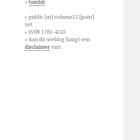
»
tumblr
» public [at] volume12 [punt]
net
» ISSN 1781-4243
» Aan dit weblog hangt een
disclaimer
vast.