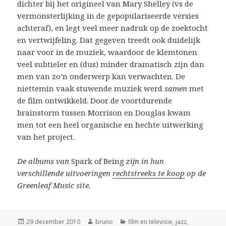
dichter bij het origineel van Mary Shelley (vs de
vermonsterlijking in de gepopulariseerde versies
achteraf), en legt veel meer nadruk op de zoektocht
en vertwijfeling. Dat gegeven treedt ook duidelijk
naar voor in de muziek, waardoor de klemtonen
veel subtieler en (dus) minder dramatisch zijn dan
men van zo’n onderwerp kan verwachten. De
niettemin vaak stuwende muziek werd
samen
met
de film ontwikkeld. Door de voortdurende
brainstorm tussen Morrison en Douglas kwam
men tot een heel organische en hechte uitwerking
van het project.
De albums van
Spark of Being
zijn in hun
verschillende uitvoeringen
rechtstreeks te koop
op de
Greenleaf Music site.
Geplaatst
Auteur
Categorieën
29 december 2010
bruno
film en televisie
,
jazz
,