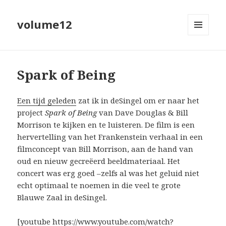
volume12
MENU
EN
WIDGETS
Spark of Being
Een tijd geleden
zat ik in deSingel om er naar het
project
Spark of Being
van Dave Douglas & Bill
Morrison te kijken en te luisteren. De film is een
hervertelling van het Frankenstein verhaal in een
filmconcept van Bill Morrison, aan de hand van
oud en nieuw gecreëerd beeldmateriaal. Het
concert was erg goed –zelfs al was het geluid niet
echt optimaal te noemen in die veel te grote
Blauwe Zaal in deSingel.
[youtube https://www.youtube.com/watch?