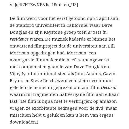
v=Jq4f7HT3wNE&fs=1&hl=en_US]
De film werd voor het eerst getoond op 24 april aan
de Stanford universiteit in Californië, waar Dave
Douglas en zijn Keystone groep toen
artists in
residence
waren. De muziek kaderde er binnen het
omvattend filmproject dat de universiteit aan Bill
Morrison opgedragen had. Morrison, een
avantgarde filmmaker die heeft samengewerkt
met componisten gaande van Dave Douglas en
Vijay Iyer tot minimalisten als John Adams, Gavin
Bryars en Steve Reich, werd een klein decennium
geleden de hemel in geprezen om zijn film
Decasia
waarin hij fragmenten halfvergane film aan elkaar
last. (De film is bijna niet te verkrijgen; op amazon
vragen ze exorbitante bedragen voor de dvd, maar
misschien hebt u geluk en kan u hem van ergens
downloaden.)