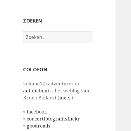
ZOEKEN
Zoeken
naar:
COLOFON
volume12 (adventures in
autofiction
) is het weblog van
Bruno Bollaert (
meer
)
»
facebook
»
concertfotografie/flickr
»
goodreads