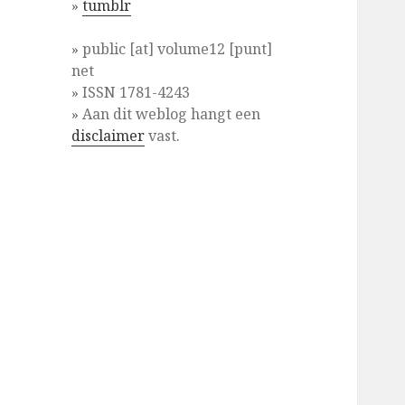
»
tumblr
» public [at] volume12 [punt]
net
» ISSN 1781-4243
» Aan dit weblog hangt een
disclaimer
vast.