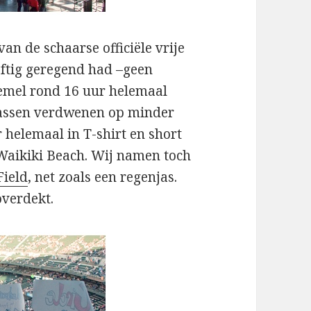
n de schaarse officiële vrije
eftig geregend had –geen
hemel rond 16 uur helemaal
plassen verdwenen op minder
 helemaal in T-shirt en short
 Waikiki Beach. Wij namen toch
Field
, net zoals een regenjas.
overdekt.